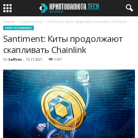
Главная
Cryptocurrency
Santiment: Киты продолжают скапливать Chainlink
CRYPTOCURRENCY
Santiment: Киты продолжают
скапливать Chainlink
От
Saffron
-
15.11.2021
1197