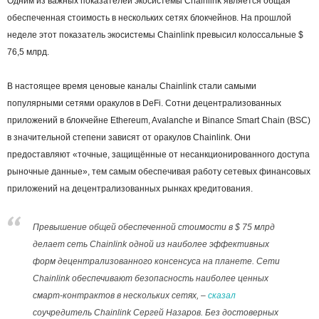
Одним из важных показателей экосистемы Chainlink является общая
обеспеченная стоимость в нескольких сетях блокчейнов. На прошлой
неделе этот показатель экосистемы Chainlink превысил колоссальные $
76,5 млрд.
В настоящее время ценовые каналы Chainlink стали самыми
популярными сетями оракулов в DeFi. Сотни децентрализованных
приложений в блокчейне Ethereum, Avalanche и Binance Smart Chain (BSC)
в значительной степени зависят от оракулов Chainlink. Они
предоставляют «точные, защищённые от несанкционированного доступа
рыночные данные», тем самым обеспечивая работу сетевых финансовых
приложений на децентрализованных рынках кредитования.
Превышение общей обеспеченной стоимости в $ 75 млрд
делает сеть Chainlink одной из наиболее эффективных
форм децентрализованного консенсуса на планете. Сети
Chainlink обеспечивают безопасность наиболее ценных
смарт-контрактов в нескольких сетях, –
сказал
соучредитель Chainlink Сергей Назаров. Без достоверных