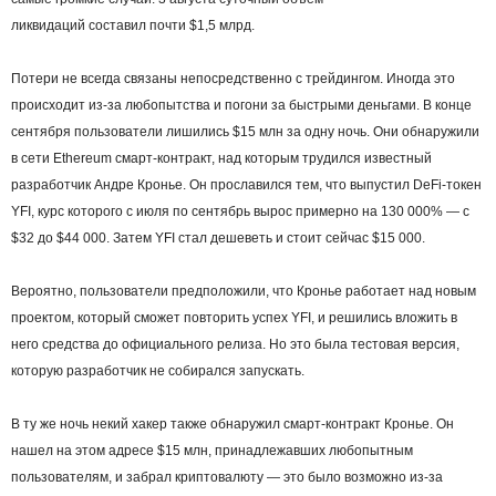
ликвидаций составил почти $1,5 млрд.
Потери не всегда связаны непосредственно с трейдингом. Иногда это
происходит из-за любопытства и погони за быстрыми деньгами. В конце
сентября пользователи лишились $15 млн за одну ночь. Они обнаружили
в сети Ethereum смарт-контракт, над которым трудился известный
разработчик Андре Кронье. Он прославился тем, что выпустил DeFi-токен
YFI, курс которого с июля по сентябрь вырос примерно на 130 000% — с
$32 до $44 000. Затем YFI стал дешеветь и стоит сейчас $15 000.
Вероятно, пользователи предположили, что Кронье работает над новым
проектом, который сможет повторить успех YFI, и решились вложить в
него средства до официального релиза. Но это была тестовая версия,
которую разработчик не собирался запускать.
В ту же ночь некий хакер также обнаружил смарт-контракт Кронье. Он
нашел на этом адресе $15 млн, принадлежавших любопытным
пользователям, и забрал криптовалюту — это было возможно из-за