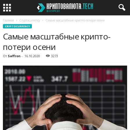
Главная
Cryptocurrency
Самые масштабные крипто-потери осени
CRYPTOCURRENCY
Самые масштабные крипто-
потери осени
От
Saffron
-
16.10.2020
3273