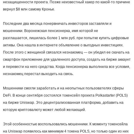
незащищенности проекта. Позже неизвестный хакер по какой-то причине
вернул $8 млн самому Кронье.
Последние два месяца понервничать инвесторов заставляли и
мошенники. Воронежская пенсионерка, имя которой не
разглашается, лишилась более 1 млн руб. при попытке купить цифровые
активы. Она нашла в интернете объявление о выгодных инвестициях.
После этого с женщиной связался незнакомец — он убедил ее скачать на
смартфон приложение для удаленного доступа, создать на бирже аккаунт
и перевести на него средства. Когда пенсионерка выполнила все условия,
незнакомец перестал выходить на связь.
Мошенники смогли заработать и на неопытных пользователях сферы
DeFi. В конце сентября состоялся токенсейл проекта Polkastarter (POLS)
на бирже Uniswap. Это децентрализованная платформа, добавить на
которую криптовалюту может любой желающий.
Этой особенностью воспользовались мошенники. К моменту токенсейла
на Uniswap появилось как минимум 4 токена POLS, но только один из них