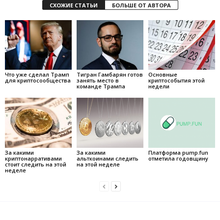
СХОЖИЕ СТАТЬИ
БОЛЬШЕ ОТ АВТОРА
Что уже сделал Трамп
Тигран Гамбарян готов
Основные
для криптосообщества
занять место в
криптособытия этой
команде Трампа
недели
За какими
За какими
Платформа pump.fun
криптонарративами
альткоинами следить
отметила годовщину
стоит следить на этой
на этой неделе
неделе