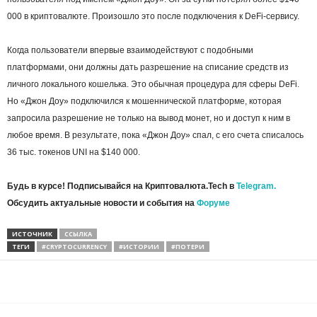
000 в криптовалюте. Произошло это после подключения к DeFi-сервису.
Когда пользователи впервые взаимодействуют с подобными
платформами, они должны дать разрешение на списание средств из
личного локального кошелька. Это обычная процедура для сферы DeFi.
Но «Джон Доу» подключился к мошеннической платформе, которая
запросила разрешение не только на вывод монет, но и доступ к ним в
любое время. В результате, пока «Джон Доу» спал, с его счета списалось
36 тыс. токенов UNI на $140 000.
Будь в курсе! Подписывайся на Криптовалюта.Tech в
Telegram.
Обсудить актуальные новости и события на
Форуме
ИСТОЧНИК
ССЫЛКА
ТЕГИ
#CRYPTOCURRENCY
#ИСТОРИИ
#ПОТЕРИ