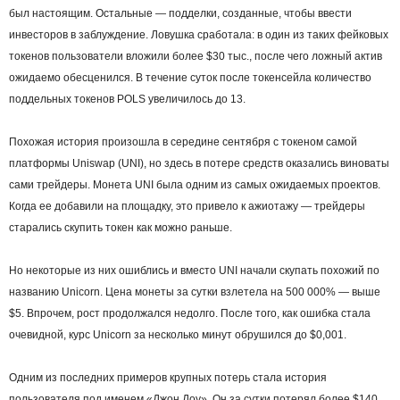
был настоящим. Остальные — подделки, созданные, чтобы ввести
инвесторов в заблуждение. Ловушка сработала: в один из таких фейковых
токенов пользователи вложили более $30 тыс., после чего ложный актив
ожидаемо обесценился. В течение суток после токенсейла количество
поддельных токенов POLS увеличилось до 13.
Похожая история произошла в середине сентября с токеном самой
платформы Uniswap (UNI), но здесь в потере средств оказались виноваты
сами трейдеры. Монета UNI была одним из самых ожидаемых проектов.
Когда ее добавили на площадку, это привело к ажиотажу — трейдеры
старались скупить токен как можно раньше.
Но некоторые из них ошиблись и вместо UNI начали скупать похожий по
названию Unicorn. Цена монеты за сутки взлетела на 500 000% — выше
$5. Впрочем, рост продолжался недолго. После того, как ошибка стала
очевидной, курс Unicorn за несколько минут обрушился до $0,001.
Одним из последних примеров крупных потерь стала история
пользователя под именем «Джон Доу». Он за сутки потерял более $140