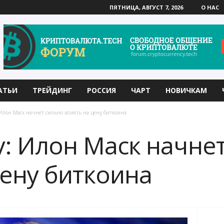
ПЯТНИЦА, АВГУСТ 7, 2026
О НАС
АТЬИ
ТРЕЙДИНГ
РОССИЯ
ЧАРТ
НОВИЧКАМ
Илон Маск начнет сильно влиять на цену биткоина
: Илон Маск начне
цену биткоина