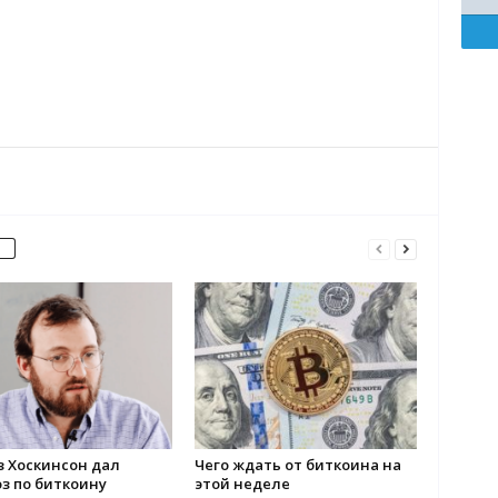
з Хоскинсон дал
Чего ждать от биткоина на
з по биткоину
этой неделе