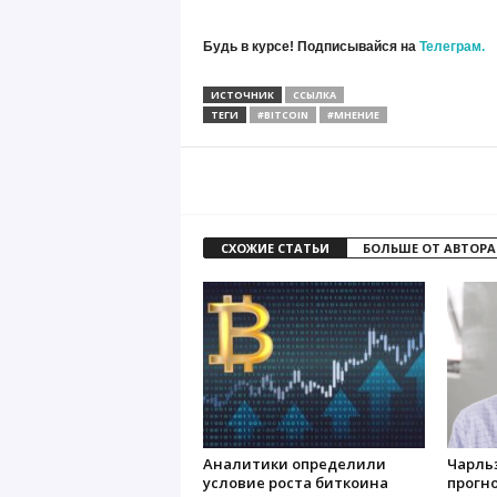
Будь в курсе! Подписывайся на
Телеграм.
ИСТОЧНИК
ССЫЛКА
ТЕГИ
#BITCOIN
#МНЕНИЕ
СХОЖИЕ СТАТЬИ
БОЛЬШЕ ОТ АВТОРА
Аналитики определили
Чарль
условие роста биткоина
прогно