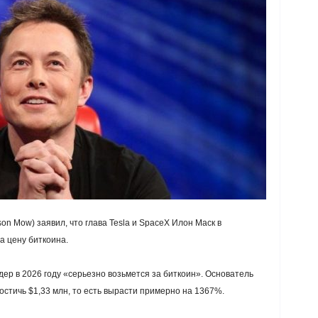
n Mow) заявил, что глава Tesla и SpaceX Илон Маск в
а цену биткоина.
ер в 2026 году «серьезно возьмется за биткоин». Основатель
остичь $1,33 млн, то есть вырасти примерно на 1367%.