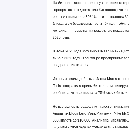
На биткоин также повлияет увеличение котиро
корпоративного держателя биткоинов, считает 
составит примерно 3084% — от нынешних $15
ближайшем будущем выпустит биткоин‑облига
металлы — несмотря на рекордные показатели
2025 года.
В июне 2025 года Моу высказывал мнение, что
либо в 2026 году. В сентябре предпринимател
внедрение биткоина».
История взаимодействия Илона Маска с перв
Tesla прекратила прием биткоина, мотивируя
сообщила, что распродала 75% своих биткоин
Не все эксперты разделяют такой оптимистич
Аналитик Bloomberg Майк Макглоун (Mike McGl
000, вплоть до $10 000. Аналитики управляю
$2,9 млн к 2050 году, но только если не мене