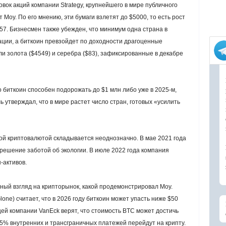
вок акций компании Strategy, крупнейшего в мире публичного
Моу. По его мнению, эти бумаги взлетят до $5000, то есть рост
7. Бизнесмен также убежден, что минимум одна страна в
ции, а биткоин превзойдет по доходности драгоценные
 золота ($4549) и серебра ($83), зафиксированные в декабре
 биткоин способен подорожать до $1 млн либо уже в 2025‑м,
ь утверждал, что в мире растет число стран, готовых «усилить
ой криптовалютой складывается неоднозначно. В мае 2021 года
 решение заботой об экологии. В июле 2022 года компания
‑активов.
ный взгляд на крипторынок, какой продемонстрировал Моу.
one) считает, что в 2026 году биткоин может упасть ниже $50
щей компании VanEck верят, что стоимость BTC может достичь
е 5% внутренних и трансграничных платежей перейдут на крипту.