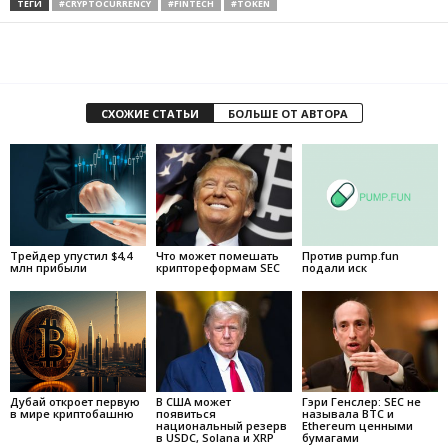
ТЕГИ
#CRYPTOCURRENCY
#FINTECH
#TOKEN
СХОЖИЕ СТАТЬИ
БОЛЬШЕ ОТ АВТОРА
Трейдер упустил $4,4
Что может помешать
Против pump.fun
млн прибыли
криптореформам SEC
подали иск
Дубай откроет первую
В США может
Гэри Генслер: SEC не
в мире криптобашню
появиться
называла BTC и
национальный резерв
Ethereum ценными
в USDC, Solana и XRP
бумагами