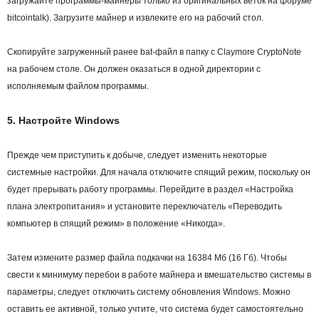
загружайте программы-майнеры только из оригинальных веток на форуме
bitcointalk). Загрузите майнер и извлеките его на рабочий стол.
Скопируйте загруженный ранее bat-файл в папку с Claymore CryptoNote
на рабочем столе. Он должен оказаться в одной директории с
исполняемым файлом программы.
5. Настройте Windows
Прежде чем приступить к добыче, следует изменить некоторые
системные настройки. Для начала отключите спящий режим, поскольку он
будет прерывать работу программы. Перейдите в раздел «Настройка
плана электропитания» и установите переключатель «Переводить
компьютер в спящий режим» в положение «Никогда».
Затем измените размер файла подкачки на 16384 Мб (16 Гб). Чтобы
свести к минимуму перебои в работе майнера и вмешательство системы в
параметры, следует отключить систему обновления Windows. Можно
оставить ее активной, только учтите, что система будет самостоятельно