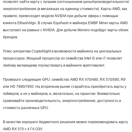
позволят найти карту с лучшим соотношением цены/производительности/
энергопотребления (в мегахешах на единицу стоимости). Карты AMD, как
правило, превосходят модели NVIDIA при добыче эфира с помощью
клиента EthashAlgo. В случае Equihash и майнера EWBF Miner карты AMD
выступают на равных с NVIDIA. Для добычи Monero подойдут карты обоих
брендов.
Плюс алгоритма CryptoNight в возможности майнинга на центральных
процессорах. Мощный процессор из семейства Intel i5 или i7 позволит
любому желающему поучаствовать в майнинге криптовалют.
Проверьте следующие GPU: семейство AMD RX 470/480, RX 570/580, R9
или HD 7990/7950. На вторичном рынке старайтесь приобретать карты у
геймеров, а не у майнеров, и, желательно, на гарантии. Внимательно
сравнивайте производительность, энергопотребление, доступность и
стоимость различных GPU.
В качестве хорошего бюджетного решения можно порекомендовать карту
AMD RX 570 с 4 Гб ОЗУ.