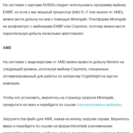
На системах с картами NVIDIA следует использовать программу-майнер
EWBF, но если у вас мощный процессор (Intel i5, i7 или аналог от AMD),
можно вести добычу на нем с помощью Minergate. Платформа Minergate
не конфликтует с майнерами EWBF или Claymore, поэтому можно вести
параллельную добычу нескольких криптовалют.
AMD
На системах с видеокартами от AMD можно вывести добычу Monero на
следующий уровень, используя майнер Claymore, специально
оптимизированный для работы по алгоритму CryptoNight на картах
компании.
Чтобы его установить, вернитесь на страницу загрузок Minergate,
прокрутите ее вниз и перейдите по ссылке
Альтернативные майнеры
.
Загрузите bat-файл для XMR, нажав на кнопку загрузки справа. Вернитесь
вверх и перейдите по ссылке на форум bitcointalk (напоминание: