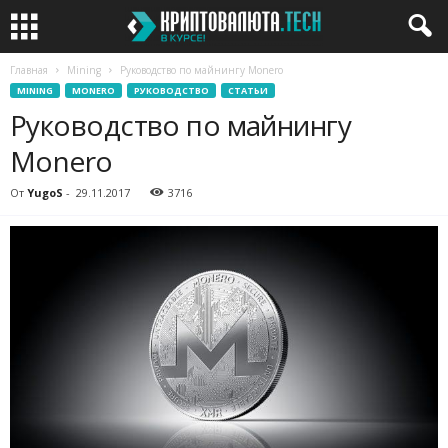
Главная
Mining
Руководство по майнингу Monero
MINING
MONERO
РУКОВОДСТВО
СТАТЬИ
Руководство по майнингу
Monero
От
YugoS
-
29.11.2017
3716