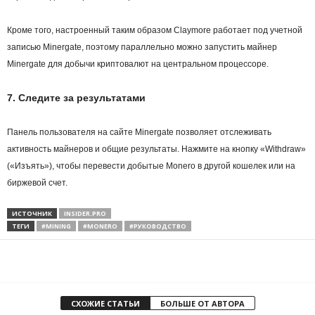
Кроме того, настроенный таким образом Claymore работает под учетной
записью Minergate, поэтому параллельно можно запустить майнер
Minergate для добычи криптовалют на центральном процессоре.
7. Следите за результатами
Панель пользователя на сайте Minergate позволяет отслеживать
активность майнеров и общие результаты. Нажмите на кнопку «Withdraw»
(«Изъять»), чтобы перевести добытые Monero в другой
кошелек
или на
биржевой счет.
ИСТОЧНИК
INSIDER.PRO
ТЕГИ
#MINING
#MONERO
#РУКОВОДСТВО
СХОЖИЕ СТАТЬИ
БОЛЬШЕ ОТ АВТОРА