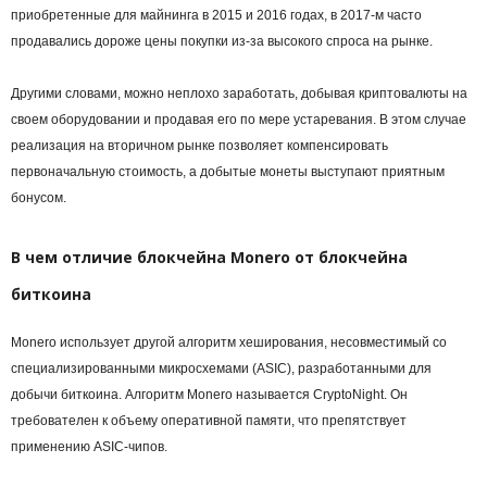
приобретенные для майнинга в 2015 и 2016 годах, в 2017-м часто
продавались дороже цены покупки из-за высокого спроса на рынке.
Другими словами, можно неплохо заработать, добывая криптовалюты на
своем оборудовании и продавая его по мере устаревания. В этом случае
реализация на вторичном рынке позволяет компенсировать
первоначальную стоимость, а добытые монеты выступают приятным
бонусом.
В чем отличие
блокчейна
Monero от блокчейна
биткоина
Monero использует другой алгоритм
хеширования
, несовместимый со
специализированными микросхемами (
ASIC
), разработанными для
добычи биткоина. Алгоритм Monero называется CryptoNight. Он
требователен к объему оперативной памяти, что препятствует
применению ASIC-чипов.