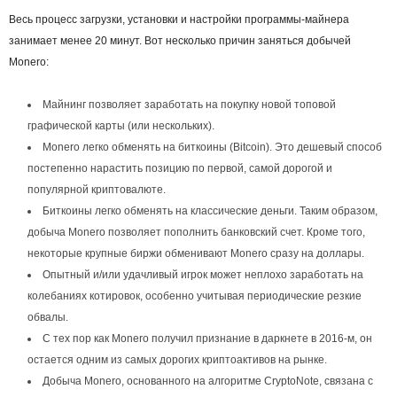
Весь процесс загрузки, установки и настройки программы-майнера
занимает менее 20 минут. Вот несколько причин заняться добычей
Monero:
Майнинг позволяет заработать на покупку новой топовой
графической карты (или нескольких).
Monero легко обменять на
биткоины
(Bitcoin). Это дешевый способ
постепенно нарастить позицию по первой, самой дорогой и
популярной криптовалюте.
Биткоины легко обменять на классические деньги. Таким образом,
добыча Monero позволяет пополнить банковский счет. Кроме того,
некоторые крупные биржи обменивают Monero сразу на доллары.
Опытный и/или удачливый игрок может неплохо заработать на
колебаниях котировок, особенно учитывая периодические резкие
обвалы.
С тех пор как Monero получил признание в даркнете в 2016-м, он
остается одним из самых дорогих криптоактивов на рынке.
Добыча Monero, основанного на алгоритме CryptoNote, связана с