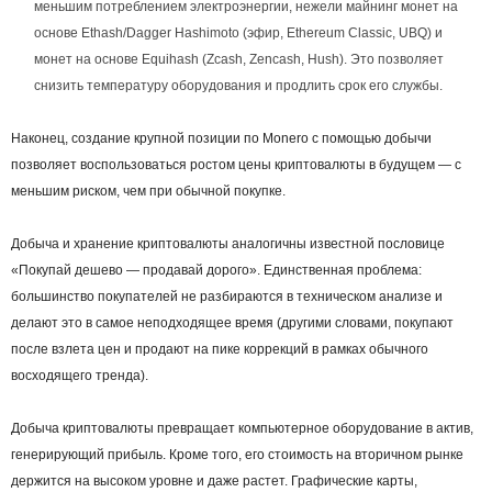
меньшим потреблением электроэнергии, нежели майнинг монет на
основе Ethash/Dagger Hashimoto (эфир,
Ethereum
Classic, UBQ) и
монет на основе Equihash (Zcash, Zencash, Hush). Это позволяет
снизить температуру оборудования и продлить срок его службы.
Наконец, создание крупной позиции по Monero с помощью добычи
позволяет воспользоваться ростом цены криптовалюты в будущем — с
меньшим риском, чем при обычной покупке.
Добыча и хранение криптовалюты аналогичны известной пословице
«Покупай дешево — продавай дорого». Единственная проблема:
большинство покупателей не
разбираются в
техническом анализе
и
делают это в самое неподходящее время (другими словами, покупают
после взлета цен и продают на пике коррекций в рамках обычного
восходящего
тренда
).
Добыча криптовалюты превращает компьютерное оборудование в актив,
генерирующий прибыль. Кроме того, его стоимость на вторичном рынке
держится на высоком уровне и даже растет. Графические карты,