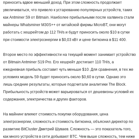
приносить вдвое меньший доход. При этом сложность продолжает
увеличиваться, что привело к устареванию популярных устройств, таких
как Antminer S9 от Bitmain. Наиболее прибыльными после халвинга стали
майнеры Whatsminer M30S++ от китайской фирмы MicroBT, они могут
работать с хешрейтом до 112 TH/s и будут приносить около $10 в сутки
при стоимости электроэнергии в $0,03 кВт и цене биткоина в $11 400.
Второе место по эффективности на текущий момент занимает устройство
от Bitmain Antminer S19 Pro. Его хешрейт достигает 110 TH/s, а
ежедневная прибыль составит чуть меньше $10. Для сравнения, в тех же
условиях модель S9 будет приносить около $0,60 в сутки. Однако это
лишь средние результаты, которые подсчитали аналитики The Block.
Прибыльность устройств может варьироваться от дешевизны условий их
содержания, электричества и других факторов.
На майнинг влияют стоимость покупки оборудования, цена
электроэнергии, сложность и стоимость биткоина, объяснил директор по
развитию BitCluster Дмитрий Шуваев. Сложность — это показатель того,
как много устройств в сети добывают BTC. Чем выше сложность, тем ниже