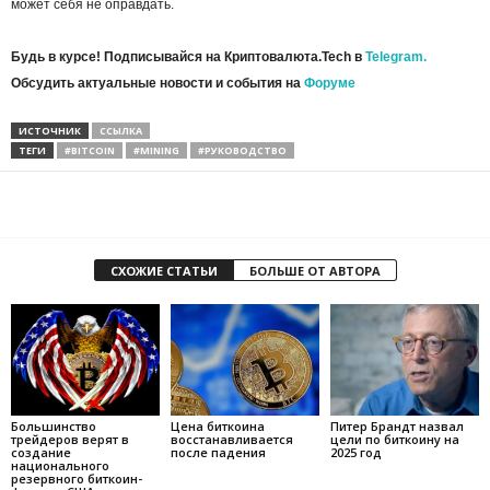
может себя не оправдать.
Будь в курсе! Подписывайся на Криптовалюта.Tech в
Telegram.
Обсудить актуальные новости и события на
Форуме
ИСТОЧНИК
ССЫЛКА
ТЕГИ
#BITCOIN
#MINING
#РУКОВОДСТВО
СХОЖИЕ СТАТЬИ
БОЛЬШЕ ОТ АВТОРА
Большинство
Цена биткоина
Питер Брандт назвал
трейдеров верят в
восстанавливается
цели по биткоину на
создание
после падения
2025 год
национального
резервного биткоин-