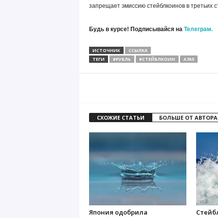
запрещает эмиссию стейблкоинов в третьих с
Будь в курсе! Подписывайся на
Телеграм.
ИСТОЧНИК
ССЫЛКА
ТЕГИ
#РУБЛЬ
#СТЕЙБЛКОИН
A7A5
СХОЖИЕ СТАТЬИ
БОЛЬШЕ ОТ АВТОРА
Япония одобрила
Стейб