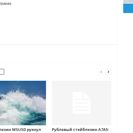
транах.
лкоин MSUSD рухнул
Рублевый стейблкоин A7A5: