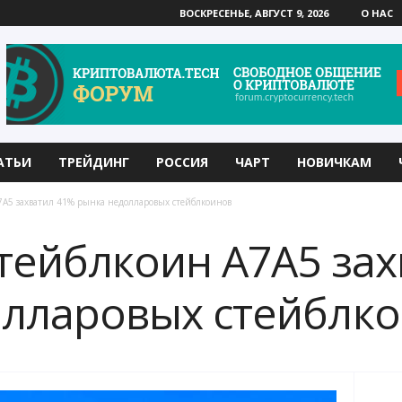
ВОСКРЕСЕНЬЕ, АВГУСТ 9, 2026
О НАС
АТЬИ
ТРЕЙДИНГ
РОССИЯ
ЧАРТ
НОВИЧКАМ
7A5 захватил 41% рынка недолларовых стейблкоинов
тейблкоин A7A5 зах
олларовых стейблк