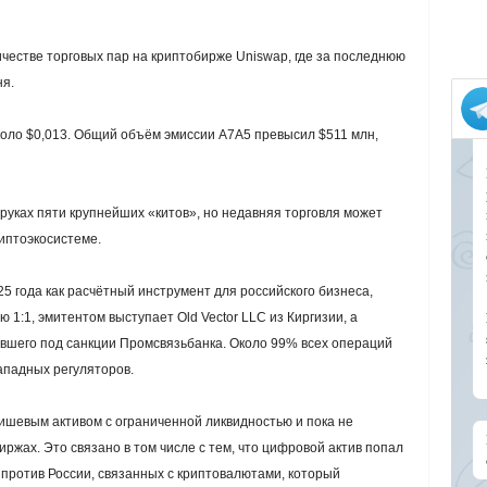
честве торговых пар на криптобирже Uniswap, где за последнюю
ня.
коло $0,013. Общий объём эмиссии A7A5 превысил $511 млн,
руках пяти крупнейших «китов», но недавняя торговля может
иптоэкосистеме.
 года как расчётный инструмент для российского бизнеса,
ю 1:1, эмитентом выступает Old Vector LLC из Киргизии, а
авшего под санкции Промсвязьбанка. Около 99% всех операций
западных регуляторов.
ишевым активом с ограниченной ликвидностью и пока не
ржах. Это связано в том числе с тем, что цифровой актив попал
 против России, связанных с криптовалютами, который