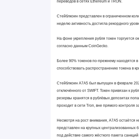
переводов в сетях Ethereum и TRON.
Стейблкоин представлен в ограниченном коли
неделю активность достигла рекордного уров
На фоне укрепления рубля токен торгуется о
согласно данным CoinGecko.
Более 90% токенов по-прежнему находятся в 
способствовать распространению токена в кр
Стейблкоин A7A5 был выпущен в феврале 2025
отключённого от SWIFT. Токен привязан к рубл
резервы хранятся в рублёвых депозитах поп
проходит в сети Tron, вне прямого контроля 
Несмотря на рост внимания, A7A5 остаётся н
представлен на крупных централизованных би
под действие самого жёсткого пакета санкций