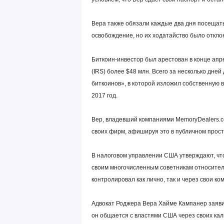
Вера также обязали каждые два дня посещать
освобождение, но их ходатайство было откло
Биткоин-инвестор был арестован в конце ап
(IRS) более $48 млн. Всего за несколько дне
биткоинов», в которой изложил собственную 
2017 год.
Вер, владевший компаниями MemoryDealers.com 
своих фирм, афишируя это в публичном прост
В налоговом управлении США утверждают, ч
своим многочисленным советникам относитель
контролировал как лично, так и через свои ко
Адвокат Роджера Вера Хайме Кампанер заявил,
он общается с властями США через своих ка