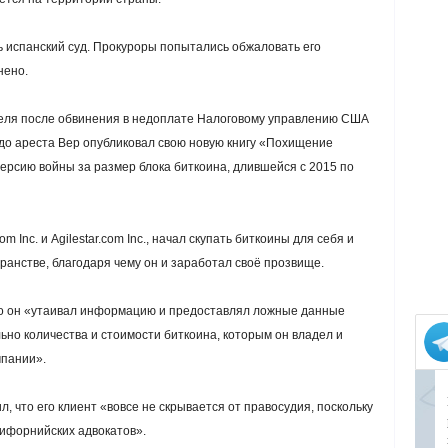
 испанский суд. Прокуроры попытались обжаловать его
нено.
реля после обвинения в недоплате Налоговому управлению США
й до ареста Вер опубликовал свою новую книгу «Похищение
версию войны за размер блока биткоина, длившейся с 2015 по
Inc. и Agilestar.com Inc., начал скупать биткоины для себя и
ранстве, благодаря чему он и заработал своё прозвище.
то он «утаивал информацию и предоставлял ложные данные
но количества и стоимости биткоина, которым он владел и
мпании».
 что его клиент «вовсе не скрывается от правосудия, поскольку
лифорнийских адвокатов».