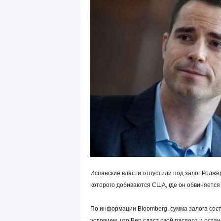
Испанские власти отпустили под залог Роджер
которого добиваются США, где он обвиняется 
По информации Bloomberg, сумма залога соста
условием, что Вер сдаст свой паспорт и оста