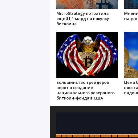
MicroStrategy потратила
Мнени
еще $1,1 млрд на покупку
нацели
биткоина
Большинство трейдеров
Цена 
верят в создание
восст
национального резервного
паден
биткоин-фонда в США