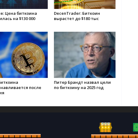
е: Цена биткоина
DecenTrader: Биткоин
лась на $130 000
вырастет до $180 тыс
биткоина
Питер Брандт назвал цели
анавливается после
по биткоину на 2025 год
ия