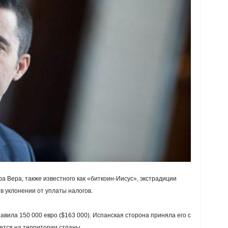
а Вера, также известного как «биткоин-Иисус», экстрадиции
в уклонении от уплаты налогов.
вила 150 000 евро ($163 000). Испанская сторона приняла его с
нется на территории страны.