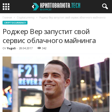
Главная
Cryptocurrency
Роджер Вер запустит свой сервис облачного майнинга
CRYPTOCURRENCY
Роджер Вер запустит свой
сервис облачного майнинга
От
YugoS
-
28.04.2017
342