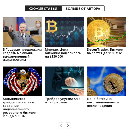
СХОЖИЕ СТАТЬИ
БОЛЬШЕ ОТ АВТОРА
В Госдуме предложили
Мнение: Цена
DecenTrader: Биткоин
создать мемкоин,
биткоина нацелилась
вырастет до $180 тыс
вдохновленный
на $130 000
Жириновским
Большинство
Трейдер упустил $4,4
Цена биткоина
трейдеров верят в
млн прибыли
восстанавливается
создание
после падения
национального
резервного биткоин-
фонда в США