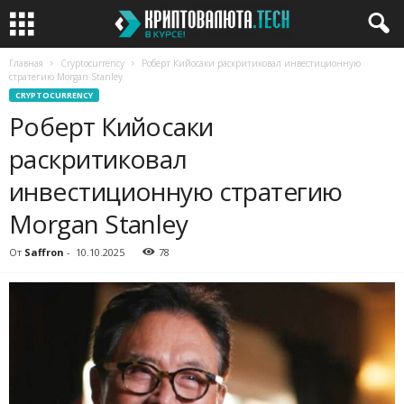
Главная
Cryptocurrency
Роберт Кийосаки раскритиковал инвестиционную
стратегию Morgan Stanley
CRYPTOCURRENCY
Роберт Кийосаки
раскритиковал
инвестиционную стратегию
Morgan Stanley
От
Saffron
-
10.10.2025
78