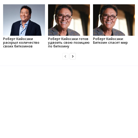
Роберт Кийосаки
Роберт Кийосаки готов
Роберт Кийосаки:
раскрыл количество
удвоить свою позицию
Биткоин спасет мир
своих биткоинов
по биткоину