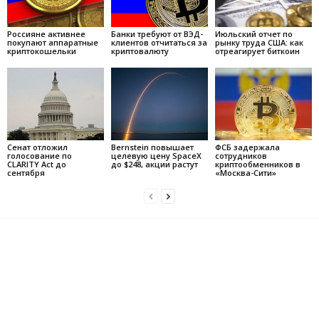
Россияне активнее
Банки требуют от ВЭД-
Июльский отчет по
покупают аппаратные
клиентов отчитаться за
рынку труда США: как
криптокошельки
криптовалюту
отреагирует биткоин
Сенат отложил
Bernstein повышает
ФСБ задержала
голосование по
целевую цену SpaceX
сотрудников
CLARITY Act до
до $248, акции растут
криптообменников в
сентября
«Москва-Сити»