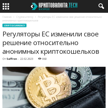
Главная
Cryptocurrency
Регуляторы ЕС изменили свое решение относительно
анонимных криптокошельков
CRYPTOCURRENCY
Регуляторы ЕС изменили свое
решение относительно
анонимных криптокошельков
От
Saffron
-
22.02.2023
860