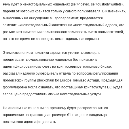
Речь идет о некастодиальных кошельках (self-hosted, self-custody wallets),
пароли от которых хранятся только у самого пользователя. В изменениях,
вынесенных на обсуждение в Европарламент, предлагается
заменить «некастодиальный кошелек» на «некастодиальный адрес», что
разъясняет намерения политиков контролировать счета пользователей,
но в то же время не запрещать некастодиальные сервисы.
Этим изменением политики стремятся уточнить свою цель —
предотвратить существование кошельков без привязки к
идентифицированному счету на криптосервисе, например бирже,
рассказал изданию руководитель отдела по вопросам регулирования
лоббистской группы Blockchain for Europe Томмазо Астаци. Предыдущая
формулировка могла означать, что поставщикам криптоуслуг в ЕС будет
запрещено предоставлять любые некастодиальные услуги.
На анонимные кошельки по-прежнему будет распространяться
ограничение на транзакции в размере €1 тыс., если владельца
невозможно идентифицировать.