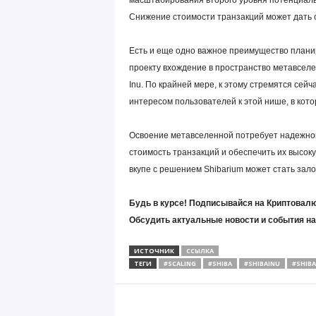
масштабирования второго уровня потенциаль
Снижение стоимости транзакций может дать 
Есть и еще одно важное преимущество плани
проекту вхождение в пространство метавселен
Inu. По крайней мере, к этому стремятся сей
интересом пользователей к этой нише, в кото
Освоение метавселенной потребует надежног
стоимость транзакций и обеспечить их высок
вкупе с решением Shibarium может стать зал
Будь в курсе! Подписывайся на Криптовалю
Обсудить актуальные новости и события н
ИСТОЧНИК
ССЫЛКА
ТЕГИ
#SCALING
#SHIBA
#SHIBAINU
#SHIB