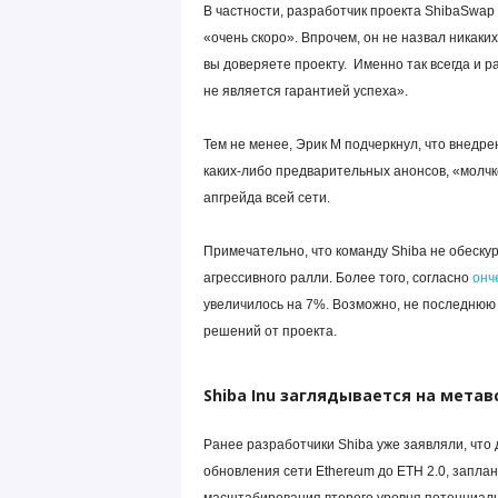
В частности, разработчик проекта ShibaSwap 
«очень скоро». Впрочем, он не назвал никаких
вы доверяете проекту. Именно так всегда и ра
не является гарантией успеха».
Тем не менее, Эрик М подчеркнул, что внедр
каких-либо предварительных анонсов, «молчк
апгрейда всей сети.
Примечательно, что команду Shiba не обеску
агрессивного ралли. Более того, согласно
онч
увеличилось на 7%. Возможно, не последнюю 
решений от проекта.
Shiba
Inu
заглядывается на метав
Ранее разработчики Shiba уже заявляли, что 
обновления сети Ethereum до ETH 2.0, запл