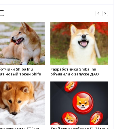
отчики Shiba Inu
Разработчики Shiba Inu
ят новый токен Shifu
объявили о запуске ДАО
ли запустить ETF на
Трейдер заработал $1,24 млн