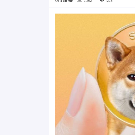
От
Saffron
-
20.12.2021
1225