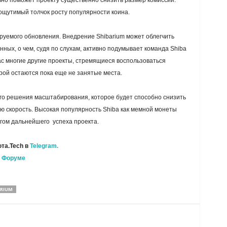
но поможет проекту существенно снизить размер комиссий.
ощутимый толчок росту популярности коина.
руемого обновления. Внедрение Shibarium может облегчить
ных, о чем, судя по слухам, активно подумывает команда Shiba
час многие другие проекты, стремящиеся воспользоваться
рой остаются пока еще не занятые места.
о решения масштабирования, которое будет способно снизить
ую скорость. Высокая популярность Shiba как мемной монеты
огом дальнейшего успеха проекта.
та.Tech в
Telegram.
а
Форуме
ARIUM