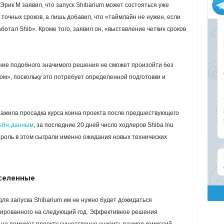
Эpик M заявил, что запуск Shibarium может состояться уже
 точных сроков, а лишь добавил, что «таймлайн не нужен, если
ботал Shib». Кроме того, заявил он, «выставление четких сроков
ение подобного значимого решения не сможет произойти без
ом», поскольку это потребует определенной подготовки и
ражила просадка курса коина проекта после предшествующего
ейн-данным
, за последние 20 дней число ходлеров Shiba Inu
роль в этом сыграли именно ожидания новых технических
селенные
для запуска Shibarium им не нужно будет дожидаться
анированного на следующий год. Эффективное решения