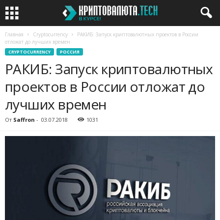
Главная
Cryptocurrency
РАКИБ: Запуск криптовалютных проектов в России
отложат до лучших времен
CRYPTOCURRENCY
РОССИЯ
РАКИБ: Запуск криптовалютных
проектов в России отложат до
лучших времен
От
Saffron
-
03.07.2018
1031