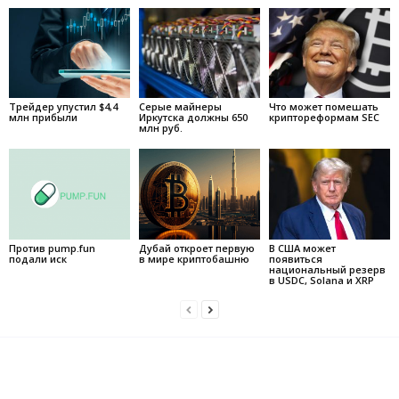
Трейдер упустил $4,4
Серые майнеры
Что может помешать
млн прибыли
Иркутска должны 650
криптореформам SEC
млн руб.
Против pump.fun
Дубай откроет первую
В США может
подали иск
в мире криптобашню
появиться
национальный резерв
в USDC, Solana и XRP