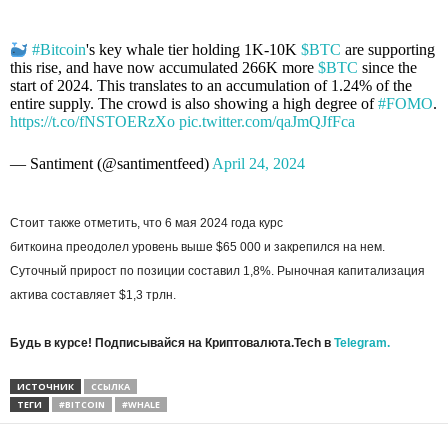
#Bitcoin
's key whale tier holding 1K-10K
$BTC
are supporting
this rise, and have now accumulated 266K more
$BTC
since the
start of 2024. This translates to an accumulation of 1.24% of the
entire supply. The crowd is also showing a high degree of
#FOMO
.
https://t.co/fNSTOERzXo
pic.twitter.com/qaJmQJfFca
— Santiment (@santimentfeed)
April 24, 2024
Стоит также отметить, что 6 мая 2024 года курс
биткоина преодолел уровень выше $65 000 и закрепился на нем.
Суточный прирост по позиции составил 1,8%. Рыночная капитализация
актива составляет $1,3 трлн.
Будь в курсе! Подписывайся на Криптовалюта.Tech в
Telegram.
ИСТОЧНИК
ССЫЛКА
ТЕГИ
#BITCOIN
#WHALE