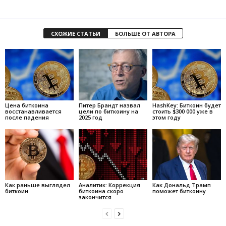
СХОЖИЕ СТАТЬИ
БОЛЬШЕ ОТ АВТОРА
Цена биткоина
Питер Брандт назвал
HashKey: Биткоин будет
восстанавливается
цели по биткоину на
стоить $300 000 уже в
после падения
2025 год
этом году
Как раньше выглядел
Аналитик: Коррекция
Как Дональд Трамп
биткоин
биткоина скоро
поможет биткоину
закончится