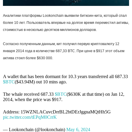
Аналитики платформы Lookonchain выявили биткоин-кита, который спал
более 10 лет. Пользователь впервые на долгое время переместил активы,
стоимостью в несколько десятков миллионов долларов.
Согласно полученным данным, кит получил первую криптовалюту 12
января 2014 года в количестве 687,33 BTC. При цене в $917 этот объем
актива стоил более $630 000.
A wallet that has been dormant for 10.3 years transferred all 687.33
$BTC
($43.94M) out 10 mins ago.
The whale received 687.33
$BTC
($630K at that time) on Jan 12,
2014, when the price was $917.
Address: 15WZNLACuvcDrrBL2btDErJggnaMQtHh5G
pic.twitter.com/tEPqM0CrrK
— Lookonchain (@lookonchain)
May 6, 2024