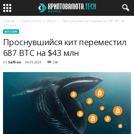
Главная
Cryptocurrency
Bitcoin
Проснувшийся кит переместил 687 BTC на
$43 млн
BITCOIN
Проснувшийся кит переместил
687 BTC на $43 млн
От
Saffron
-
06.05.2024
268