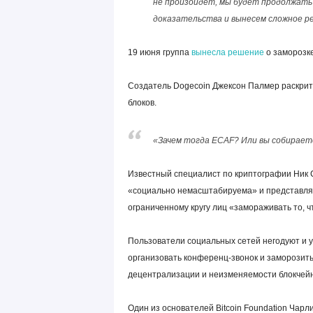
не произойдёт, мы будет продолжать 
доказательства и вынесем сложное р
19 июня группа
вынесла решение
о заморозке
Создатель Dogecoin Джексон Палмер раскрит
блоков.
«Зачем тогда ECAF? Или вы собирае
Известный специалист по криптографии Ник 
«социально немасштабируема» и представляе
ограниченному кругу лиц «замораживать то, ч
Пользователи социальных сетей негодуют и у
организовать конференц-звонок и заморозить 
децентрализации и неизменяемости блокчейн
Один из основателей Bitcoin Foundation Чарл