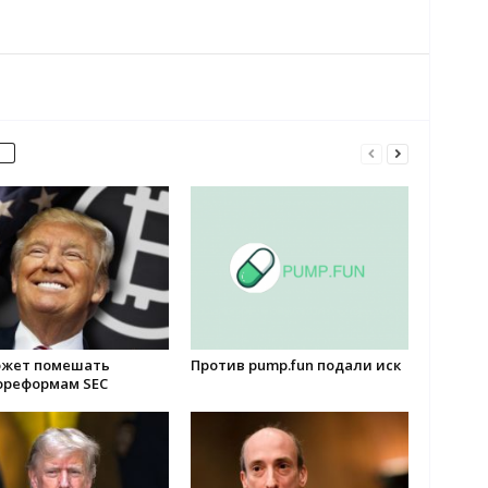
ожет помешать
Против pump.fun подали иск
ореформам SEC