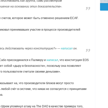
действовать как группа, сами рассмотрим
ешение на основании этих доказательств».
 счетов, которое может быть отменено решением ECAF.
иковал принимавших участие в процессе производителей
тесь действовать через конституцию?» —
написал
он.
Сабо присоединился к Палмеру и
написал
, что конституция EOS
т собой «дыру в безопасности»,
поскольку она позволяет
то пользователи считали своими деньгами».
казывают на, что производители блоков могут просто
любой счёт в системе, что никак не согласуется с принципами
а.
и Шрем упомянул атаку на The DAO в качестве примера того,