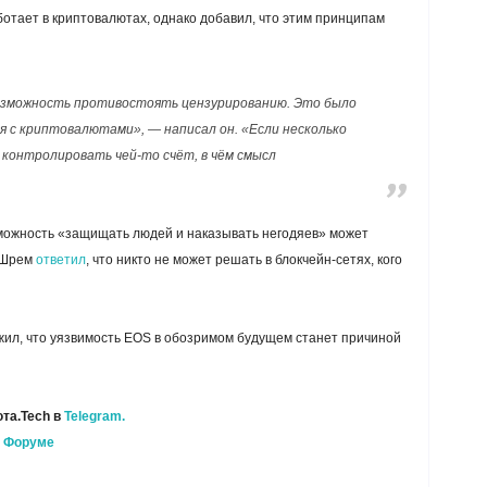
ботает в криптовалютах, однако добавил, что этим принципам
озможность противостоять цензурированию. Это было
ся с криптовалютами», — написал он. «Если несколько
контролировать чей-то счёт, в чём смысл
зможность «защищать людей и наказывать негодяев» может
о Шрем
ответил
, что никто не может решать в блокчейн-сетях, кого
л, что уязвимость EOS в обозримом будущем станет причиной
та.Tech в
Telegram.
а
Форуме