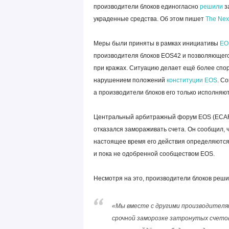
производители блоков единогласно
решили
з
украденные средства. Об этом пишет
The Nex
Меры были приняты в рамках инициативы
EO
производителя блоков EOS42 и позволяющего
при кражах. Ситуацию делает ещё более спо
нарушением положений
конституции EOS
. С
а производители блоков его только исполняют
Центральный арбитражный форум EOS (ECAF)
отказался замораживать счета. Он сообщил, ч
настоящее время его действия определяются
и пока не одобренной сообществом EOS.
Несмотря на это, производители блоков реши
«Мы вместе с другими производителя
срочной заморозке затронутых счето