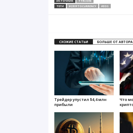
ИСТОЧНИК
TTRCOIN
ТЕГИ
#CRYPTOCURRENCY
#EOS
СХОЖИЕ СТАТЬИ
БОЛЬШЕ ОТ АВТОРА
Трейдер упустил $4,4 млн
Что м
прибыли
крипт