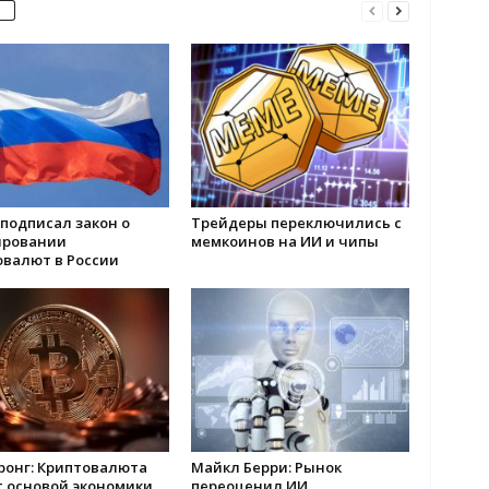
подписал закон о
Трейдеры переключились с
ировании
мемкоинов на ИИ и чипы
овалют в России
ронг: Криптовалюта
Майкл Берри: Рынок
т основой экономики
переоценил ИИ