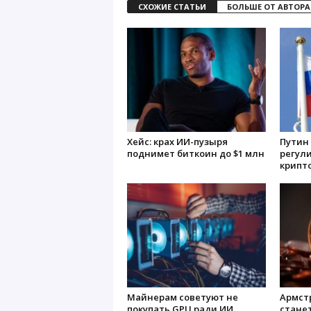
СХОЖИЕ СТАТЬИ
БОЛЬШЕ ОТ АВТОРА
Хейс: крах ИИ-пузыря
Путин 
поднимет биткоин до $1 млн
регул
крипт
Майнерам советуют не
Армст
покупать GPU ради ИИ
стане