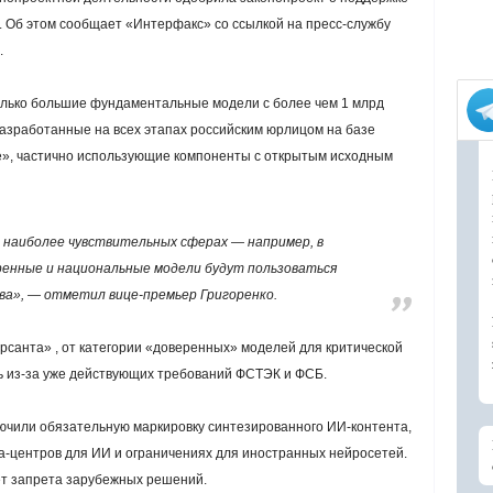
и. Об этом сообщает «Интерфакс» со ссылкой на пресс-службу
.
лько большие фундаментальные модели с более чем 1 млрд
азработанные на всех этапах российским юрлицом на базе
е», частично использующие компоненты с открытым исходным
 наиболее чувствительных сферах — например, в
ренные и национальные модели будут пользоваться
а», — отметил вице-премьер Григоренко.
санта» , от категории «доверенных» моделей для критической
 из-за уже действующих требований ФСТЭК и ФСБ.
лючили обязательную маркировку синтезированного ИИ-контента,
та-центров для ИИ и ограничениях для иностранных нейросетей.
ет запрета зарубежных решений.