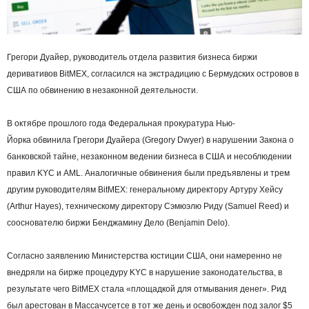
Грегори Дуайер, руководитель отдела развития бизнеса биржи
деривативов BitMEX, согласился на экстрадицию с Бермудских островов в
США по обвинению в незаконной деятельности.
В октябре прошлого года Федеральная прокуратура Нью-
Йорка обвинила Грегори Дуайера (Gregory Dwyer) в нарушении Закона о
банковской тайне, незаконном ведении бизнеса в США и несоблюдении
правил KYC и AML. Аналогичные обвинения были предъявлены и трем
другим руководителям BitMEX: генеральному директору Артуру Хейсу
(Arthur Hayes), техническому директору Сэмюэлю Риду (Samuel Reed) и
сооснователю биржи Бенджамину Дело (Benjamin Delo).
Согласно заявлению Министерства юстиции США, они намеренно не
внедряли на бирже процедуру KYC в нарушение законодательства, в
результате чего BitMEX стала «площадкой для отмывания денег». Рид
был арестован в Массачусетсе в тот же день и освобожден под залог $5