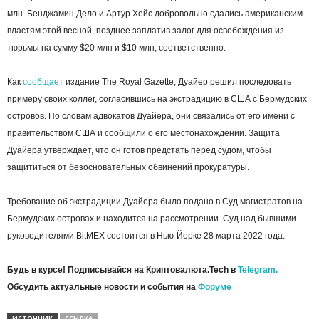
млн. Бенджамин Дело и Артур Хейс добровольно сдались американским
властям этой весной, позднее заплатив залог для освобождения из
тюрьмы на сумму $20 млн и $10 млн, соответственно.
Как
сообщает
издание The Royal Gazette, Дуайер решил последовать
примеру своих коллег, согласившись на экстрадицию в США с Бермудских
островов. По словам адвокатов Дуайера, они связались от его имени с
правительством США и сообщили о его местонахождении. Защита
Дуайера утверждает, что он готов предстать перед судом, чтобы
защититься от безосновательных обвинений прокуратуры.
Требование об экстрадиции Дуайера было подано в Суд магистратов на
Бермудских островах и находится на рассмотрении. Суд над бывшими
руководителями BitMEX состоится в Нью-Йорке 28 марта 2022 года.
Будь в курсе! Подписывайся на Криптовалюта.Tech в
Telegram.
Обсудить актуальные новости и события на
Форуме
ИСТОЧНИК
ССЫЛКА