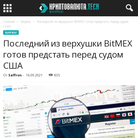
Главная
Биржи
Последний из верхушки BitMEX готов предстать перед судом
США
БИРЖИ
Последний из верхушки BitMEX
готов предстать перед судом
США
От
Saffron
-
16.09.2021
835