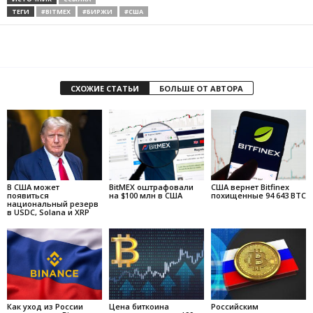
ТЕГИ
#BITMEX
#БИРЖИ
#США
СХОЖИЕ СТАТЬИ
БОЛЬШЕ ОТ АВТОРА
В США может
BitMEX оштрафовали
США вернет Bitfinex
появиться
на $100 млн в США
похищенные 94 643 BTC
национальный резерв
в USDC, Solana и XRP
Как уход из России
Цена биткоина
Российским