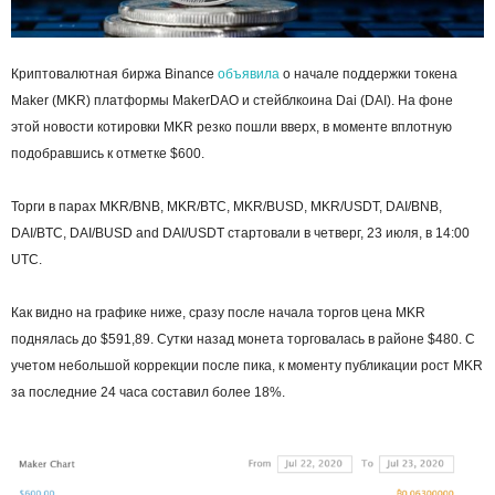
Криптовалютная биржа Binance
объявила
о начале поддержки токена
Maker (MKR) платформы MakerDAO и стейблкоина Dai (DAI). На фоне
этой новости котировки MKR резко пошли вверх, в моменте вплотную
подобравшись к отметке $600.
Торги в парах MKR/BNB, MKR/BTC, MKR/BUSD, MKR/USDT, DAI/BNB,
DAI/BTC, DAI/BUSD and DAI/USDT стартовали в четверг, 23 июля, в 14:00
UTC.
Как видно на графике ниже, сразу после начала торгов цена MKR
поднялась до $591,89. Cутки назад монета торговалась в районе $480. С
учетом небольшой коррекции после пика, к моменту публикации рост MKR
за последние 24 часа составил более 18%.