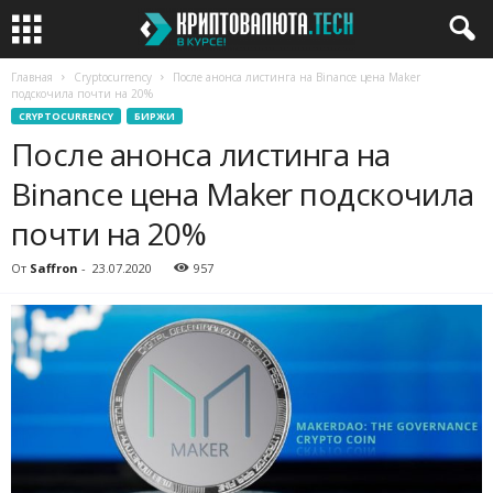
Главная
Cryptocurrency
После анонса листинга на Binance цена Maker
подскочила почти на 20%
CRYPTOCURRENCY
БИРЖИ
После анонса листинга на
Binance цена Maker подскочила
почти на 20%
От
Saffron
-
23.07.2020
957