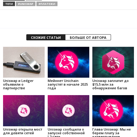
ТЕГИ
#UNISWAP
#ПЛАТЕЖИ
СХОЖИЕ СТАТЬИ
БОЛЬШЕ ОТ АВТОРА
Uniswap и Ledger
Мейннет Unichain
Uniswap заплатит до
объявили о
запустят в начале 2025
$15,5 млн за
партнерстве
года
обнаружение багов
Uniswap открыла мост
Uniswap сообщила о
Глава Uniswap: Мы не
для девяти сетей
запуске собственной
берем плату за
L2-сети
развертывание