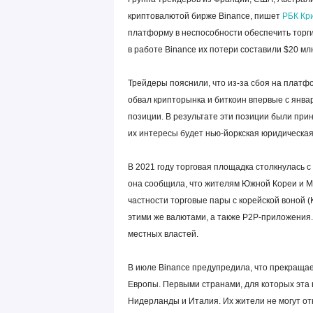
криптовалютой бирже Binance, пишет
РБК Кр
платформу в неспособности обеспечить торги 
в работе Binance их потери составили $20 мл
Трейдеры пояснили, что из-за сбоя на платф
обвал крипторынка и биткоин впервые с январ
позиции. В результате эти позиции были при
их интересы будет нью-йоркская юридическая
В 2021 году торговая площадка столкнулась 
она сообщила, что жителям Южной Кореи и М
частности торговые пары с корейской воной 
этими же валютами, а также P2P-приложения
местных властей.
В июле Binance предупредила, что прекраща
Европы. Первыми странами, для которых эта 
Нидерланды и Италия. Их жители не могут о