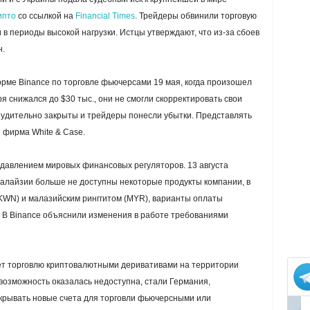
ипто
со ссылкой на
Financial Times
. Трейдеры обвинили торговую
в периоды высокой нагрузки. Истцы утверждают, что из-за сбоев
н.
орме Binance по торговле фьючерсами 19 мая, когда произошел
я снижался до $30 тыс., они не смогли скорректировать свои
нудительно закрыты и трейдеры понесли убытки. Представлять
 фирма White & Case.
с давлением мировых финансовых регуляторов. 13 августа
алайзии больше не доступны некоторые продукты компании, в
(KWN) и малазийским ринггитом (MYR), варианты оплаты
. В Binance объяснили изменения в работе требованиями
ет торговлю криптовалютными деривативами на территории
возможность оказалась недоступна, стали Германия,
ткрывать новые счета для торговли фьючерсными или