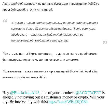
Австралийской комиссии по ценным бумагам и инвестициям (ASIC) с
просьбой разобраться с ситуацией.
«Только у нас по предварительным оценкам заблокированы
суммарно более $1 млн средств на бирже. И это верхушка
айсберга», — рассказал Майкл Уайтхорн, один из
пользователей, входящий в эту группу.
При этом клиенты биржи полагают, что дело связано с проблемами
финансирования, а не мошенничеством или взломом.
Пользователи также связались с организацией Blockchain Australia,
членом которой является ACX.
Hey
@BlockchainAUS
, one of your members
@ACXTWEET
is
allegedly not paying out it's customers money or crypto. Will your
org. Be intervening with this?
https://t.co/6WEcDIjYR1