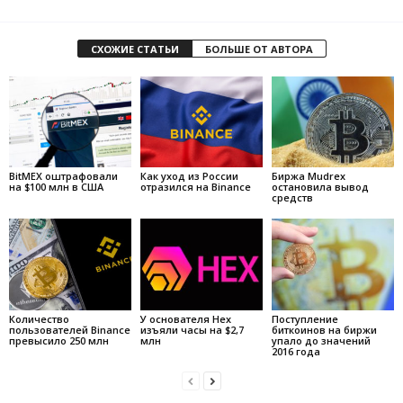
СХОЖИЕ СТАТЬИ
БОЛЬШЕ ОТ АВТОРА
BitMEX оштрафовали
Как уход из России
Биржа Mudrex
на $100 млн в США
отразился на Binance
остановила вывод
средств
Количество
У основателя Hex
Поступление
пользователей Binance
изъяли часы на $2,7
биткоинов на биржи
превысило 250 млн
млн
упало до значений
2016 года