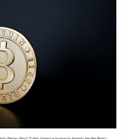
Джонс (Paul Tudor Jones) в подкасте Invest Like the Best с