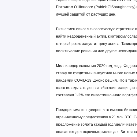
Патриком О’Шонесси (Patrick O’Shaughnessy)
лучшей защитой от растущих цен.
Бизнесмен описал «классическую стратегию п
найти недооцененный актив, к которому ослаб
который резко запустит цену актива. Таким 
политические решения или другое неожиданно
Миллиардер вспомнил 2020 год, когда Федер
ставку по кредитам и выпустила много новых 
пандемии COVID-19. Джонс решил, что в таки
всего вкладывать деньги в биткоин, защищая 
составлял 1-2% его инвестиционного портфел
Предприниматель уверен, что именно биткоин
ограниченному предложению в 21 млн BTC. Се
предложение золота каждый год увеличиваетс
опасается долгосрочных рисков для Биткоина