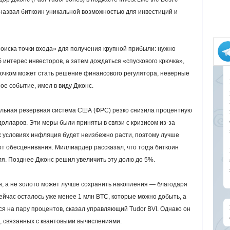
 назвал биткоин уникальной возможностью для инвестиций и
оиска точки входа» для получения крупной прибыли: нужно
 интерес инвесторов, а затем дождаться «спускового крючка»,
крючком может стать решение финансового регулятора, неверные
е событие, имел в виду Джонс.
альная резервная система США (ФРС) резко снизила процентную
долларов. Эти меры были приняты в связи с кризисом из-за
х условиях инфляция будет неизбежно расти, поэтому лучше
от обесценивания. Миллиардер рассказал, что тогда биткоин
я. Позднее Джонс решил увеличить эту долю до 5%.
, а не золото может лучше сохранить накопления — благодаря
йчас осталось уже менее 1 млн BTC, которые можно добыть, а
я на пару процентов, сказал управляющий Tudor BVI. Однако он
, связанных с квантовыми вычислениями.