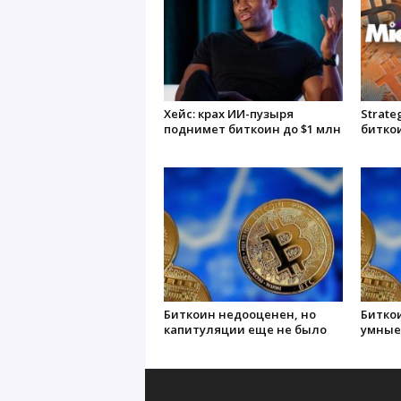
Хейс: крах ИИ-пузыря
Strate
поднимет биткоин до $1 млн
биткои
Биткоин недооценен, но
Биткои
капитуляции еще не было
умные