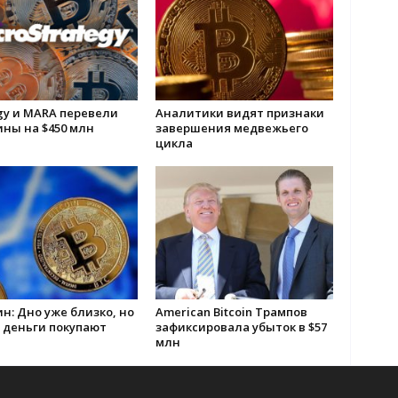
gy и MARA перевели
Аналитики видят признаки
ны на $450 млн
завершения медвежьего
цикла
н: Дно уже близко, но
American Bitcoin Трампов
 деньги покупают
зафиксировала убыток в $57
млн