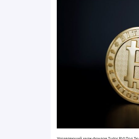
Управляющий хедж-фондом Tudor BVI Пол Тюдор 