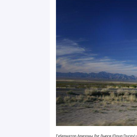
Губернатор Аризоны Дуг Дьюси (Doug Ducey) 