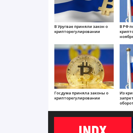
В Уругвае приняли закон о
В РФ п
крипторегулировании
крипто
ноябр
Госдума приняла законы о
Из кр
крипторегулировании
запре
оборо