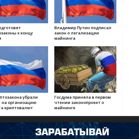
одготовят
Владимир Путин подписал
законы к концу
закон о легализации
я
майнинга
иптозакона убрали
Госдума приняла в первом
т на организацию
чтении законопроект о
та криптовалют
майнинге