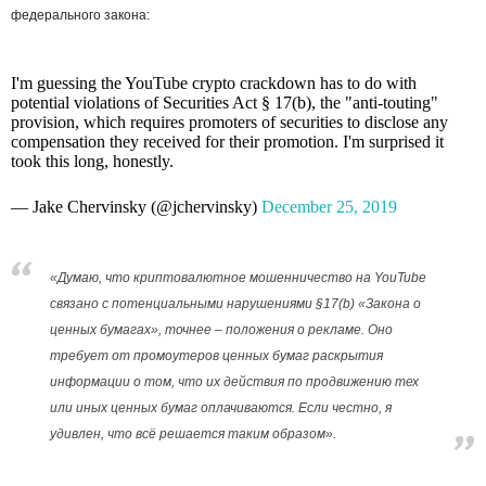
федерального закона:
I'm guessing the YouTube crypto crackdown has to do with
potential violations of Securities Act § 17(b), the "anti-touting"
provision, which requires promoters of securities to disclose any
compensation they received for their promotion. I'm surprised it
took this long, honestly.
— Jake Chervinsky (@jchervinsky)
December 25, 2019
«Думаю, что криптовалютное мошенничество на YouTube
связано с потенциальными нарушениями §17(b) «Закона о
ценных бумагах», точнее – положения о рекламе. Оно
требует от промоутеров ценных бумаг раскрытия
информации о том, что их действия по продвижению тех
или иных ценных бумаг оплачиваются. Если честно, я
удивлен, что всё решается таким образом».