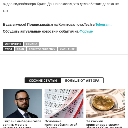
видео видеоблогера Криса Данна показал, что дело обстоит далеко не
так.
Будь в курсе! Подписывайся на Криптовалюта.Tech в
Telegram.
Обсудить актуальные новости и события на
Форуме
ИСТОЧНИК
ССЫЛКА
ТЕГИ
#BAN
#CRYPTOCURRENCY
#YOUTUBE
СХОЖИЕ СТАТЬИ
БОЛЬШЕ ОТ АВТОРА
Тигран Гамбарян готов
Основные
За какими
занять место в
криптособытия этой
криптонарративами
команде Трампа
недели
стоит следить на этой