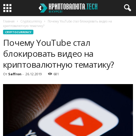
Главная
Cryptocurrency
Почему YouTube стал блокировать видео на
криптовалютную тематику?
CRYPTOCURRENCY
Почему YouTube стал
блокировать видео на
криптовалютную тематику?
От
Saffron
-
26.12.2019
681