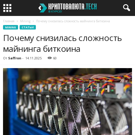
Главная
Mining
Почему снизилась сложность майнинга биткоина
MINING
СТАТЬИ
Почему снизилась сложность
майнинга биткоина
От
Saffron
-
14.11.2025
60