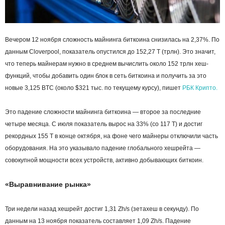
Вечером 12 ноября сложность майнинга биткоина снизилась на 2,37%. По
данным Cloverpool, показатель опустился до 152,27 Т (трлн). Это значит,
что теперь майнерам нужно в среднем вычислить около 152 трлн хеш-
функций, чтобы добавить один блок в сеть биткоина и получить за это
новые 3,125 BTC (около $321 тыс. по текущему курсу), пишет
РБК Крипто.
Это падение сложности майнинга биткоина — второе за последние
четыре месяца. С июля показатель вырос на 33% (со 117 Т) и достиг
рекордных 155 Т в конце октября, на фоне чего майнеры отключили часть
оборудования. На это указывало падение глобального хешрейта —
совокупной мощности всех устройств, активно добывающих биткоин.
«Выравнивание рынка»
Три недели назад хешрейт достиг 1,31 Zh/s (зетахеш в секунду). По
данным на 13 ноября показатель составляет 1,09 Zh/s. Падение