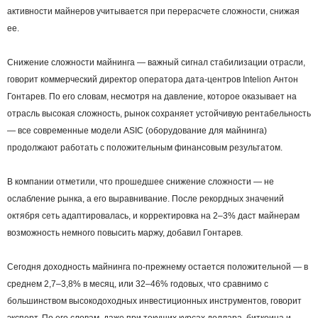
активности майнеров учитывается при перерасчете сложности, снижая
ее.
Снижение сложности майнинга — важный сигнал стабилизации отрасли,
говорит коммерческий директор оператора дата-центров Intelion Антон
Гонтарев. По его словам, несмотря на давление, которое оказывает на
отрасль высокая сложность, рынок сохраняет устойчивую рентабельность
— все современные модели ASIC (оборудование для майнинга)
продолжают работать с положительным финансовым результатом.
В компании отметили, что прошедшее снижение сложности — не
ослабление рынка, а его выравнивание. После рекордных значений
октября сеть адаптировалась, и корректировка на 2–3% даст майнерам
возможность немного повысить маржу, добавил Гонтарев.
Сегодня доходность майнинга по-прежнему остается положительной — в
среднем 2,7–3,8% в месяц, или 32–46% годовых, что сравнимо с
большинством высокодоходных инвестиционных инструментов, говорит
эксперт. По его словам, даже при текущих курсах доллара, биткоина и