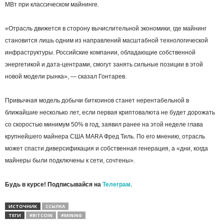
МВт при классическом майнинге.
«Отрасль движется в сторону вычислительной экономики, где майнинг
становится лишь одним из направлений масштабной технологической
инфраструктуры. Российские компании, обладающие собственной
энергетикой и дата-центрами, смогут занять сильные позиции в этой
новой модели рынка», — сказал Гонтарев.
Привычная модель добычи биткоинов станет нерентабельной в
ближайшие несколько лет, если первая криптовалюта не будет дорожать
со скоростью минимум 50% в год, заявил ранее на этой неделе глава
крупнейшего майнера США MARA Фред Тиль. По его мнению, отрасль
может спасти диверсификация и собственная генерация, а «дни, когда
майнеры были подключены к сети, сочтены».
Будь в курсе! Подписывайся на
Телеграм.
ИСТОЧНИК
CСЫЛКА
ТЕГИ
#BITCOIN
#MINING