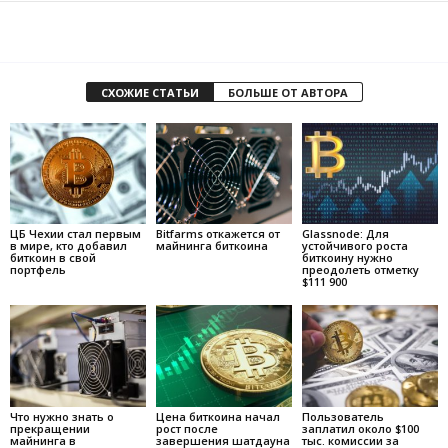
СХОЖИЕ СТАТЬИ
БОЛЬШЕ ОТ АВТОРА
ЦБ Чехии стал первым
Bitfarms откажется от
Glassnode: Для
в мире, кто добавил
майнинга биткоина
устойчивого роста
биткоин в свой
биткоину нужно
портфель
преодолеть отметку
$111 900
Что нужно знать о
Цена биткоина начал
Пользователь
прекращении
рост после
заплатил около $100
майнинга в
завершения шатдауна
тыс. комиссии за