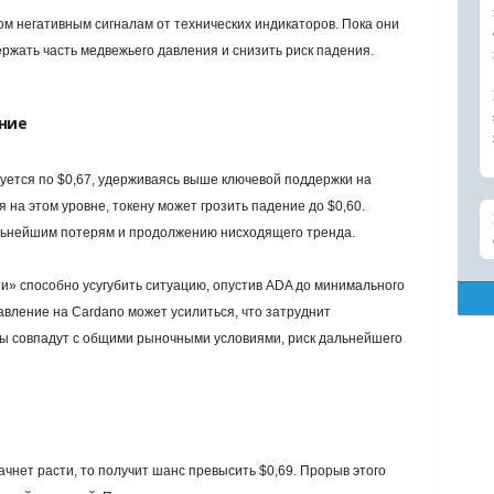
м негативным сигналам от технических индикаторов. Пока они
ржать часть медвежьего давления и снизить риск падения.
ние
уется по $0,67, удерживаясь выше ключевой поддержки на
 на этом уровне, токену может грозить падение до $0,60.
альнейшим потерям и продолжению нисходящего тренда.
» способно усугубить ситуацию, опустив ADA до минимального
авление на Cardano может усилиться, что затруднит
ры совпадут с общими рыночными условиями, риск дальнейшего
чнет расти, то получит шанс превысить $0,69. Прорыв этого