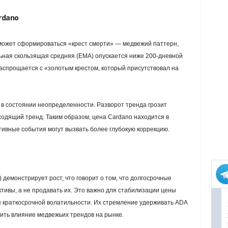
rdano
может сформироваться «крест смерти» — медвежий паттерн,
ьная скользящая средняя (EMA) опускается ниже 200-дневной
распрощается с «золотым крестом, который присутствовал на
 в состоянии неопределенности. Разворот тренда грозит
ходящий тренд. Таким образом, цена Cardano находится в
тивные события могут вызвать более глубокую коррекцию.
демонстрирует рост, что говорит о том, что долгосрочные
тивы, а не продавать их. Это важно для стабилизации цены
я краткосрочной волатильности. Их стремление удерживать ADA
чить влияние медвежьих трендов на рынке.