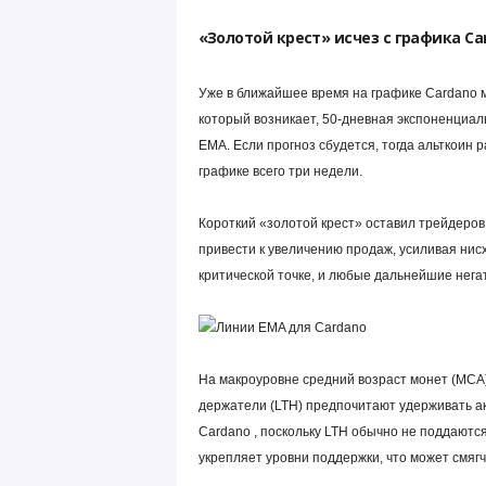
«Золотой крест» исчез с графика Ca
Уже в ближайшее время на графике Cardano 
который возникает, 50-дневная экспоненциал
EMA. Если прогноз сбудется, тогда альткоин 
графике всего три недели.
Короткий «золотой крест» оставил трейдеров
привести к увеличению продаж, усиливая нис
критической точке, и любые дальнейшие нега
На макроуровне средний возраст монет (MCA) 
держатели (LTH) предпочитают удерживать ак
Cardano , поскольку LTH обычно не поддаютс
укрепляет уровни поддержки, что может смяг