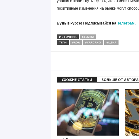
уровня откроет путь к $0,74, что отменит ме
позитивные изменения на рынке могут способ
Будь в курсе! Подписывайся на
Телеграм.
ИСТОЧНИК
ССЫЛКА
ТЕГИ
#ADA
#CARDANO
#ЦЕНА
СХОЖИЕ СТАТЬИ
БОЛЬШЕ ОТ АВТОРА