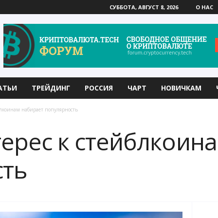
СУББОТА, АВГУСТ 8, 2026
О НАС
АТЬИ
ТРЕЙДИНГ
РОССИЯ
ЧАРТ
НОВИЧКАМ
блкоинам набирает популярность
ерес к стейблкоин
сть