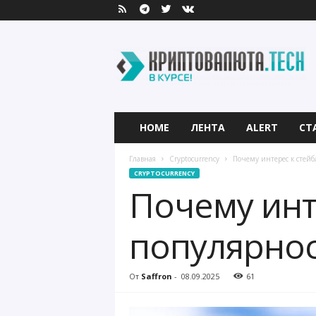
К
р
и
п
т
о
в
HOME
ЛЕНТА
ALERT
СТ
а
л
Главная
Cryptocurrency
Почему интерес к стей
ю
CRYPTOCURRENCY
т
Почему инт
а
.
T
популярно
e
c
h
От
Saffron
-
08.09.2025
61