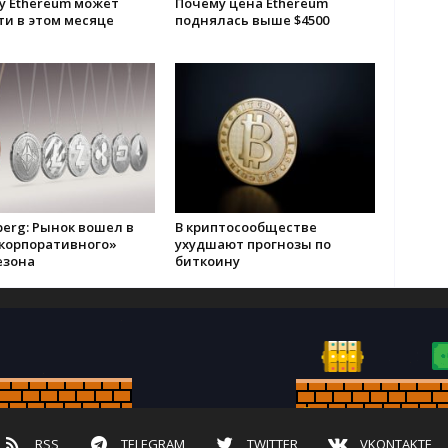
у Ethereum может
Почему цена Ethereum
и в этом месяце
поднялась выше $4500
erg: Рынок вошел в
В криптосообществе
«корпоративного»
ухудшают прогнозы по
езона
биткоину
RSS
TELEGRAM
TWITTER
VKONTAKTE