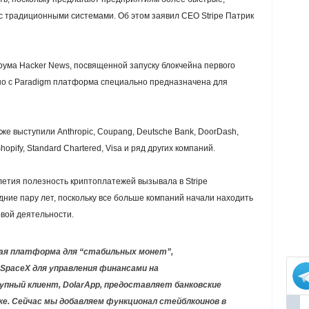
 традиционными системами. Об этом заявил CEO Stripe Патрик
рума Hacker News, посвященной запуску блокчейна первого
тно с Paradigm платформа специально предназначена для
е выступили Anthropic, Coupang, Deutsche Bank, DoorDash,
hopify, Standard Chartered, Visa и ряд других компаний.
етия полезность криптоплатежей вызывала в Stripe
ние пару лет, поскольку все больше компаний начали находить
вой деятельности.
ная платформа для “стабильных монет”,
 SpaceX для управления финансами на
упный клиент, DolarApp, предоставляет банковские
ке. Сейчас мы добавляем функционал стейблкоинов в