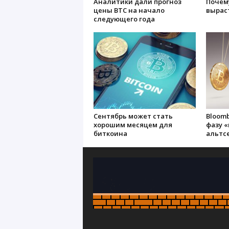
Аналитики дали прогноз
Почем
цены BTC на начало
выраст
следующего года
Сентябрь может стать
Bloomb
хорошим месяцем для
фазу 
биткоина
альтс