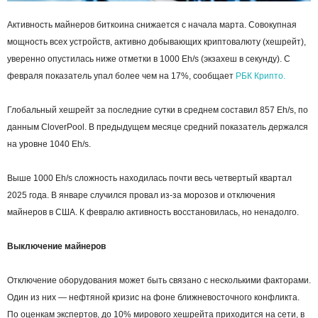
Активность майнеров биткоина снижается с начала марта. Совокупная
мощность всех устройств, активно добывающих криптовалюту (хешрейт),
уверенно опустилась ниже отметки в 1000 Eh/s (экзахеш в секунду). С
февраля показатель упал более чем на 17%, сообщает
РБК Крипто.
Глобальный хешрейт за последние сутки в среднем составил 857 Eh/s, по
данным CloverPool. В предыдущем месяце средний показатель держался
на уровне 1040 Eh/s.
Выше 1000 Eh/s сложность находилась почти весь четвертый квартал
2025 года. В январе случился провал из-за морозов и отключения
майнеров в США. К февралю активность восстановилась, но ненадолго.
Выключение майнеров
Отключение оборудования может быть связано с несколькими факторами.
Один из них — нефтяной кризис на фоне ближневосточного конфликта.
По оценкам экспертов, до 10% мирового хешрейта приходится на сети, в