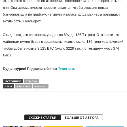
отражается в прогнозе по изменению сложности майнинга через четыре
дня. Она автоматически пересчитывается, чтобы эмиссия новых
биткоинов шла по графику: не увеличивалась, когда майнеры повышают
активность, и наоборот.
Ожидается, что сложность упадет на 6%, до 136 Т (трлн). Это значит, что
майнерам нужно будет в среднем вычислить около 136 трлн хеш-функций,
чтобы добыть новые 3,125 BTC (около $228 тыс. по текущему курсу $74
тыс.).
Будь в курсе! Подписывайся на
Телеграм.
ИСТОЧНИК
ССЫЛКА
ТЕГИ
#BITCOIN
#MINING
СХОЖИЕ СТАТЬИ
БОЛЬШЕ ОТ АВТОРА