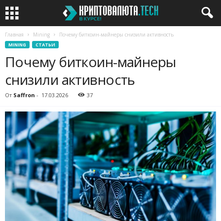
Главная
Mining
Почему биткоин-майнеры снизили активность
MINING
СТАТЬИ
Почему биткоин-майнеры
снизили активность
От
Saffron
-
17.03.2026
37