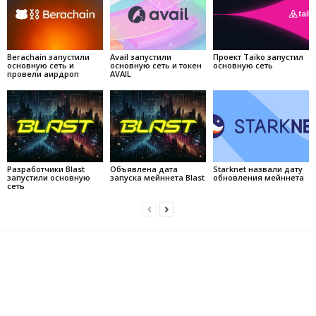
Berachain запустили
Avail запустили
Проект Taiko запустил
основную сеть и
основную сеть и токен
основную сеть
провели аирдроп
AVAIL
Разработчики Blast
Объявлена дата
Starknet назвали дату
запустили основную
запуска мейннета Blast
обновления мейннета
сеть