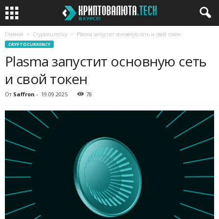
Главная
Cryptocurrency
Plasma запустит основную сеть и свой токен
CRYPTOCURRENCY
Plasma запустит основную сеть
и свой токен
От
Saffron
-
19.09.2025
78