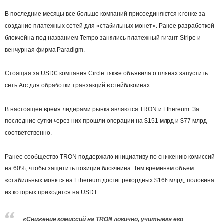
В последние месяцы все больше компаний присоединяются к гонке за
создание платежных сетей для «стабильных монет». Ранее разработкой
блокчейна под названием Tempo занялись платежный гигант Stripe и
венчурная фирма Paradigm.
Стоящая за USDC компания Circle также объявила о планах запустить
сеть Arc для обработки транзакций в стейблкоинах.
В настоящее время лидерами рынка являются TRON и Ethereum. За
последние сутки через них прошли операции на $151 млрд и $77 млрд
соответственно.
Ранее сообщество TRON поддержало инициативу по снижению комиссий
на 60%, чтобы защитить позиции блокчейна. Тем временем объем
«стабильных монет» на Ethereum достиг рекордных $166 млрд, половина
из которых приходится на USDT.
«Снижение комиссий на TRON логично, учитывая его