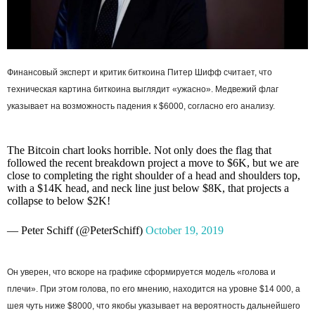
Финансовый эксперт и критик биткоина Питер Шифф считает, что
техническая картина биткоина выглядит «ужасно». Медвежий флаг
указывает на возможность падения к $6000, согласно его анализу.
The Bitcoin chart looks horrible. Not only does the flag that
followed the recent breakdown project a move to $6K, but we are
close to completing the right shoulder of a head and shoulders top,
with a $14K head, and neck line just below $8K, that projects a
collapse to below $2K!
— Peter Schiff (@PeterSchiff)
October 19, 2019
Он уверен, что вскоре на графике сформируется модель «голова и
плечи». При этом голова, по его мнению, находится на уровне $14 000, а
шея чуть ниже $8000, что якобы указывает на вероятность дальнейшего