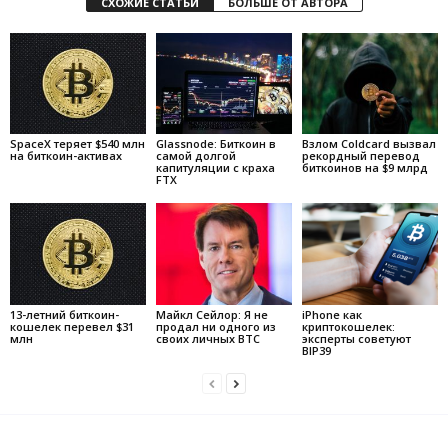
СХОЖИЕ СТАТЬИ
БОЛЬШЕ ОТ АВТОРА
SpaceX теряет $540 млн
Glassnode: Биткоин в
Взлом Coldcard вызвал
на биткоин-активах
самой долгой
рекордный перевод
капитуляции с краха
биткоинов на $9 млрд
FTX
13-летний биткоин-
Майкл Сейлор: Я не
iPhone как
кошелек перевел $31
продал ни одного из
криптокошелек:
млн
своих личных BTC
эксперты советуют
BIP39