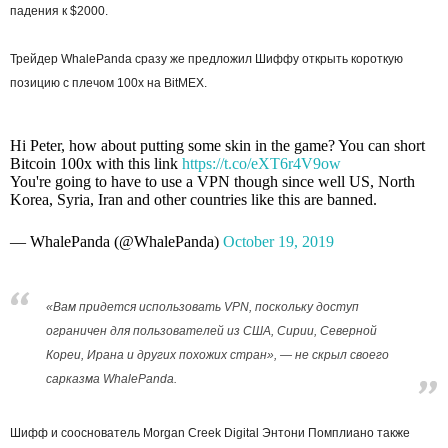
падения к $2000.
Трейдер WhalePanda сразу же предложил Шиффу открыть короткую
позицию с плечом 100x на BitMEX.
Hi Peter, how about putting some skin in the game? You can short
Bitcoin 100x with this link
https://t.co/eXT6r4V9ow
You're going to have to use a VPN though since well US, North
Korea, Syria, Iran and other countries like this are banned.
— WhalePanda (@WhalePanda)
October 19, 2019
«Вам придется использовать VPN, поскольку доступ
ограничен для пользователей из США, Сирии, Северной
Кореи, Ирана и других похожих стран», — не скрыл своего
сарказма WhalePanda.
Шифф и сооснователь Morgan Creek Digital Энтони Помплиано также