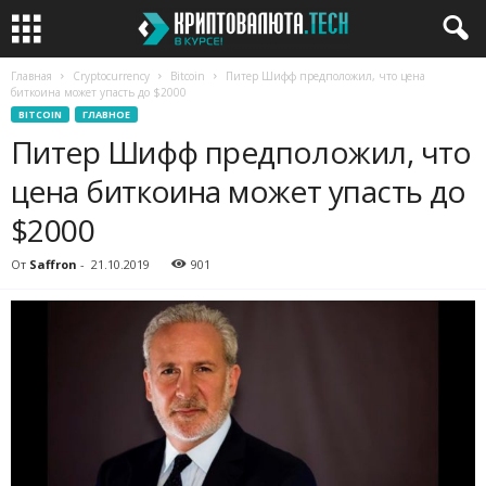
Главная
Cryptocurrency
Bitcoin
Питер Шифф предположил, что цена
биткоина может упасть до $2000
BITCOIN
ГЛАВНОЕ
Питер Шифф предположил, что
цена биткоина может упасть до
$2000
От
Saffron
-
21.10.2019
901