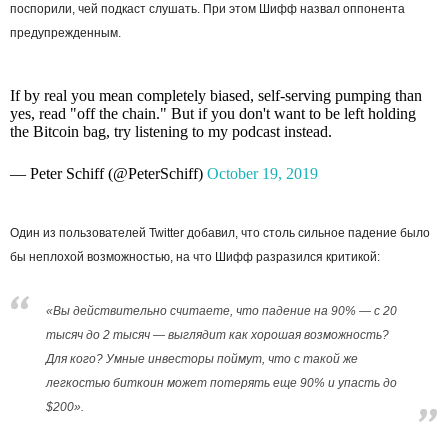
поспорили, чей подкаст слушать. При этом Шифф назвал оппонента
предупрежденным.
If by real you mean completely biased, self-serving pumping than
yes, read "off the chain." But if you don't want to be left holding
the Bitcoin bag, try listening to my podcast instead.
— Peter Schiff (@PeterSchiff)
October 19, 2019
Один из пользователей Twitter добавил, что столь сильное падение было
бы неплохой возможностью, на что Шифф разразился критикой:
«Вы действительно считаете, что падение на 90% — с 20
тысяч до 2 тысяч — выглядит как хорошая возможность?
Для кого? Умные инвесторы поймут, что с такой же
легкостью биткоин может потерять еще 90% и упасть до
$200».