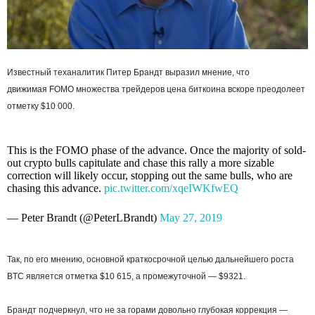
Известный теханалитик Питер Брандт выразил мнение, что
движимая
FOMO
множества трейдеров цена биткоина вскоре преодолеет
отметку $10 000.
This is the FOMO phase of the advance. Once the majority of sold-
out crypto bulls capitulate and chase this rally a more sizable
correction will likely occur, stopping out the same bulls, who are
chasing this advance.
pic.twitter.com/xqeIWKfwEQ
— Peter Brandt (@PeterLBrandt)
May 27, 2019
Так, по его мнению, основной краткосрочной целью дальнейшего роста
BTC является отметка $10 615, а промежуточной — $9321.
Брандт подчеркнул, что не за горами довольно глубокая коррекция —