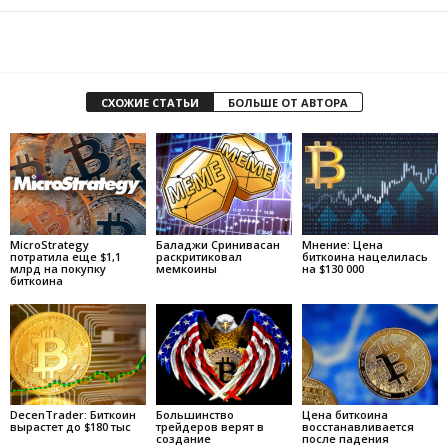
СХОЖИЕ СТАТЬИ
БОЛЬШЕ ОТ АВТОРА
MicroStrategy
Баладжи Сринивасан
Мнение: Цена
потратила еще $1,1
раскритиковал
биткоина нацелилась
млрд на покупку
мемкоины
на $130 000
биткоина
DecenTrader: Биткоин
Большинство
Цена биткоина
вырастет до $180 тыс
трейдеров верят в
восстанавливается
создание
после падения