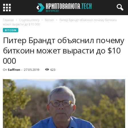
Главная
Cryptocurrency
Bitcoin
Питер Брандт объяснил почему биткоин
может вырасти до $10 000
BITCOIN
Питер Брандт объяснил почему
биткоин может вырасти до $10
000
От
Saffron
-
27.05.2019
623