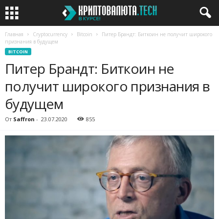
Главная
Cryptocurrency
Bitcoin
Питер Брандт: Биткоин не получит широкого
признания в будущем
BITCOIN
Питер Брандт: Биткоин не
получит широкого признания в
будущем
От
Saffron
-
23.07.2020
855