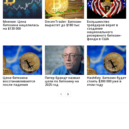
Мнение: Цена
DecenTrader: Биткоин
Большинство
биткоина нацелилась
вырастет до $180 тыс
трейдеров верят в
на $130 000
создание
национального
резервного биткоин-
фонда в США
Цена биткоина
Питер Брандт назвал
HashKey: Биткоин будет
восстанавливается
цели по биткоину на
стоить $300 000 уже в
после падения
2025 год
этом году