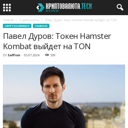
Главная
Cryptocurrency
Павел Дуров: Токен Hamster Kombat выйдет на TON
CRYPTOCURRENCY
ГЛАВНОЕ
Павел Дуров: Токен Hamster
Kombat выйдет на TON
От
Saffron
-
05.07.2024
539