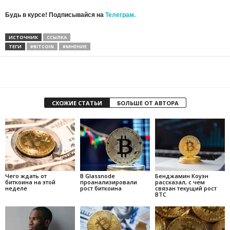
Будь в курсе! Подписывайся на
Телеграм.
ИСТОЧНИК
ССЫЛКА
ТЕГИ
#BITCOIN
#МНЕНИЕ
СХОЖИЕ СТАТЬИ
БОЛЬШЕ ОТ АВТОРА
Чего ждать от
В Glassnode
Бенджамин Коуэн
биткоина на этой
проанализировали
рассказал, с чем
неделе
рост биткоина
связан текущий рост
BTC