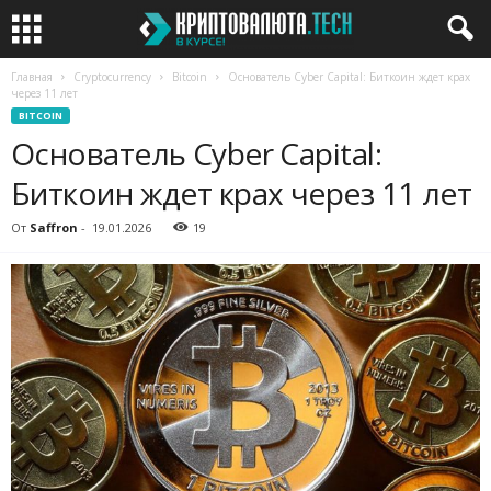
Главная
Cryptocurrency
Bitcoin
Основатель Cyber Capital: Биткоин ждет крах
через 11 лет
BITCOIN
Основатель Cyber Capital:
Биткоин ждет крах через 11 лет
От
Saffron
-
19.01.2026
19