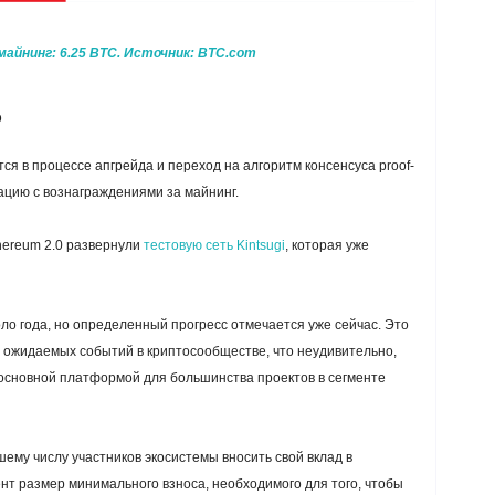
майнинг: 6.25 BTC. Источник: BTC.com
ю
ся в процессе апгрейда и переход на алгоритм консенсуса proof-
уацию с вознаграждениями за майнинг.
hereum 2.0 развернули
тестовую сеть Kintsugi
, которая уже
ло года, но определенный прогресс отмечается уже сейчас. Это
 ожидаемых событий в криптосообществе, что неудивительно,
я основной платформой для большинства проектов в сегменте
ему числу участников экосистемы вносить свой вклад в
нт размер минимального взноса, необходимого для того, чтобы