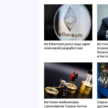
Из Ethereum ушел еще один
Источ
ключевой разработчик
плани
блокче
и Бит
Биткоин-майнинеры
Серые
сэкономили Техасу почти
должны