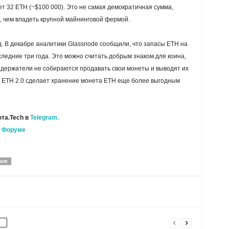
ет 32 ETH (~$100 000). Это не самая демократичная сумма,
т, чем владеть крупной майнинговой фермой.
. В декабре аналитики Glassnode сообщили, что запасы ETH на
ледние три года. Это можно считать добрым знаком для коина,
а держатели не собираются продавать свои монеты и выводят их
е ETH 2.0 сделает хранение монета ETH еще более выгодным
та.Tech в
Telegram.
а
Форуме
НИЕ