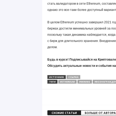
стать валидатором в сети Ethereum, составля
однако это все-таки более доступный вариан
В целом Ethereum успешно завершил 2021 год
биржах достигли минимальных уровней за пос
поскольку такая динамика наблюдается, когд
с бирж для длительного хранения. Внедрени
делом.
Будь в курсе! Подписывайся на Криптовалю
Обсудить актуальные новости и события н
ИСТОЧНИК
ССЫЛКА
ТЕГИ
#ETHEREUM
#MINING
#ВОЗНАГРАЖДЕ
СХОЖИЕ СТАТЬИ
БОЛЬШЕ ОТ АВТОРА