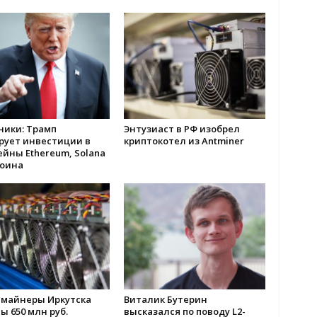
ники: Трамп
Энтузиаст в РФ изобрел
рует инвестиции в
криптокотел из Antminer
йны Ethereum, Solana
коина
 майнеры Иркутска
Виталик Бутерин
 650 млн руб.
высказался по поводу L2-