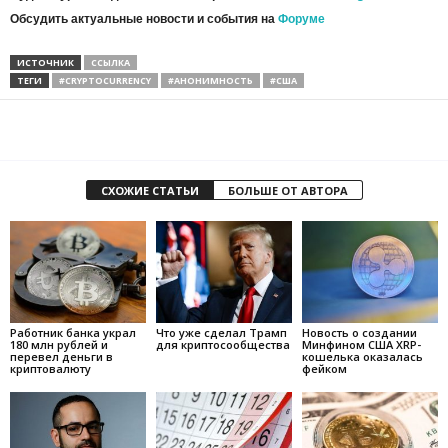
Обсудить актуальные новости и события на
Форуме
ИСТОЧНИК
ССЫЛКА
ТЕГИ
#CRYPTOCURRENCY
#АНОНИМНОСТЬ
#США
СХОЖИЕ СТАТЬИ
БОЛЬШЕ ОТ АВТОРА
Работник банка украл
Что уже сделал Трамп
Новость о создании
180 млн рублей и
для криптосообщества
Минфином США XRP-
перевел деньги в
кошелька оказалась
криптовалюту
фейком