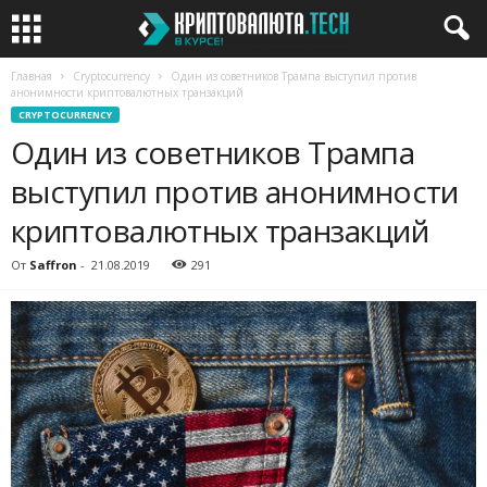
Главная
Cryptocurrency
Один из советников Трампа выступил против
анонимности криптовалютных транзакций
CRYPTOCURRENCY
Один из советников Трампа
выступил против анонимности
криптовалютных транзакций
От
Saffron
-
21.08.2019
291