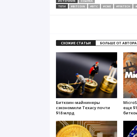
ИСТОЧНИК
ССЫЛКА
ТЕГИ
#BITCOIN
#BTC
#CME
#FINTECH
СХОЖИЕ СТАТЬИ
БОЛЬШЕ ОТ АВТОРА
Биткоин-майнинеры
MicroS
сэкономили Техасу почти
еще $1
$18 млрд
битко