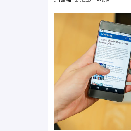
От
Saffron
-
29.05.2020
3990