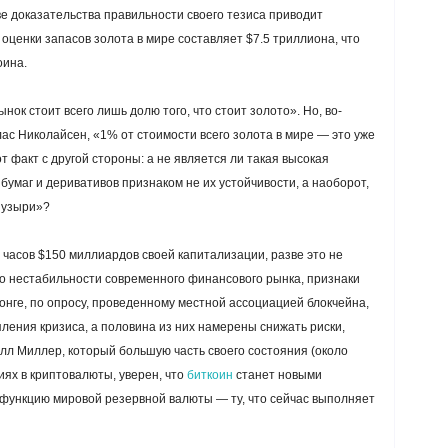
ве доказательства правильности своего тезиса приводит
оценки запасов золота в мире составляет $7.5 триллиона, что
оина.
нок стоит всего лишь долю того, что стоит золото». Но, во-
клас Николайсен, «1% от стоимости всего золота в мире — это уже
т факт с другой стороны: а не является ли такая высокая
бумаг и деривативов признаком не их устойчивости, а наоборот,
пузыри»?
 часов $150 миллиардов своей капитализации, разве это не
 нестабильности современного финансового рынка, признаки
онге, по опросу, проведенному местной ассоциацией блокчейна,
ления кризиса, а половина из них намерены снижать риски,
л Миллер, который большую часть своего состояния (около
ях в криптовалюты, уверен, что
биткоин
станет новыми
 функцию мировой резервной валюты — ту, что сейчас выполняет