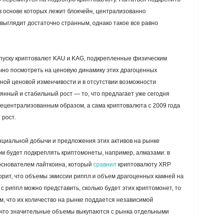
 основе которых лежит блокчейн, централизованно
ыглядит достаточно странным, однако такое все равно
апуску криптовалют KAU и KAG, подкрепленные физическим
чно посмотреть на ценовую динамику этих драгоценных
ьной ценовой изменчивости и в отсутствии возможности
янный и стабильный рост — то, что предлагает уже сегодня
 децентрализованным образом, а сама криптовалюта с 2009 года
рост.
нциальной добычи и предложения этих активов на рынке
м будет подкреплять криптомонеты, например, алмазами: в
 основателем лайткоина, который
сравнил
криптовалюту XRP
ворит, что объемы эмиссии риппл и объем драгоценных камней на
 с риппл можно представить, сколько будет этих криптомонет, то
м, что их количество на рынке поддается независимой
, что значительные объемы выкупаются с рынка отдельными