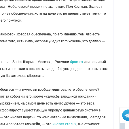
еат Нобелевской премии по экономике Пол Кругман. Эксперт
его нет обеспечения, хотя на деле это не препятствует тому, что
его покупкой.
нкнотой, которая обеспечена, по его мнению, тем, что есть
ме того, есть сила, которая убедит кого хочешь, что доллар —
 Goldman Sachs Шармин Моссавар-Рахмани
бросает
аналогичный
и так и не стали выполнять ни одной функции денег, то есть в том
ую бы хотелось сберегать.
обраться — а нужно ли вообще криптовалюте обеспечение?
еют за собой ничего, кроме «самосбывающихся ожиданий».
выражением, на самом деле есть нечто другое — это вера
рансформируют существующую мировую финансовую систему в
— это «новая нефть», то компьютерные вычисления, благодаря
ты и работает блокчейн, — это
«новая сталь»
, чья стоимость