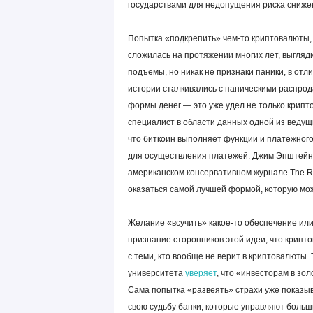
государствами для недопущения риска снижен
Попытка «подкрепить» чем-то криптовалюты, о
сложилась на протяжении многих лет, выгляд
подъемы, но никак не признаки паники, в отли
истории сталкивались с паническими распро
формы денег — это уже удел не только крипто
специалист в области данных одной из ведущ
что биткоин выполняет функции и платежного
для осуществления платежей. Джим Эпштейн, 
американском консервативном журнале The 
оказаться самой лучшей формой, которую мо
Желание «всучить» какое-то обеспечение или
признание сторонников этой идеи, что крипто
с теми, кто вообще не верит в криптовалюты.
университета
уверяет
, что «инвесторам в зол
Сама попытка «развеять» страхи уже показыва
свою судьбу банки, которые управляют больши