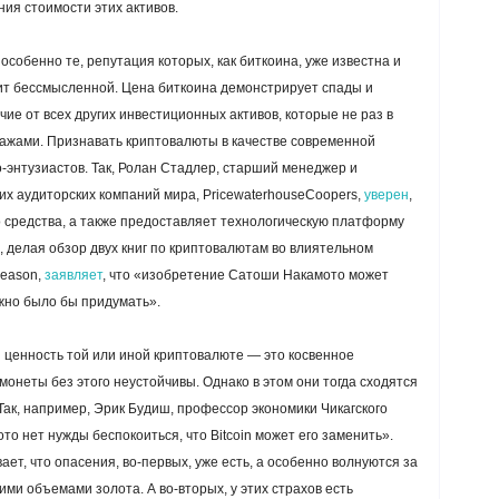
ия стоимости этих активов.
собенно те, репутация которых, как биткоина, уже известна и
ит бессмысленной. Цена биткоина демонстрирует спады и
чие от всех других инвестиционных активов, которые не раз в
дажами. Признавать криптовалюты в качестве современной
-энтузиастов. Так, Ролан Стадлер, старший менеджер и
их аудиторских компаний мира, PricewaterhouseCoopers,
уверен
,
 средства, а также предоставляет технологическую платформу
делая обзор двух книг по криптовалютам во влиятельном
Reason,
заявляет
, что «изобретение Сатоши Накамото может
жно было бы придумать».
 ценность той или иной криптовалюте — это косвенное
монеты без этого неустойчивы. Однако в этом они тогда сходятся
 Так, например, Эрик Будиш, профессор экономики Чикагского
ото нет нужды беспокоиться, что Bitcoin может его заменить».
ет, что опасения, во-первых, уже есть, а особенно волнуются за
ми объемами золота. А во-вторых, у этих страхов есть