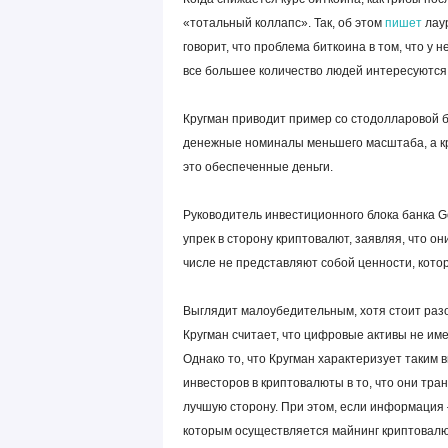
«тотальный коллапс». Так, об этом
пишет
лаур
говорит, что проблема биткоина в том, что у н
все большее количество людей интересуются 
Кругман приводит пример со стодолларовой ба
денежные номиналы меньшего масштаба, а кро
это обеспеченные деньги.
Руководитель инвестиционного блока банка
упрек в сторону криптовалют, заявляя, что он
числе не представляют собой ценности, котор
Выглядит малоубедительным, хотя стоит раз
Кругман считает, что цифровые активы не им
Однако то, что Кругман характеризует таким 
инвесторов в криптовалюты в то, что они т
лучшую сторону. При этом, если информация 
которым осуществляется майнинг криптовалю