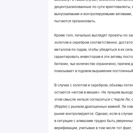
децентрализованные по сути криптовалюты, в
выпускаемыми и контролируемыми активами, в
пытаются организовать.
Кроме того, печально выглядят проекты по з
золотом и серебром соответственно: достато
металлов по годам, чтобы убедиться в их сил
гарантировать инвесторам в эти активы посто
биткоин, чье количество ограничено, причем
показывает в годовом выражении постоянный 
В случае с золотом и серебром, объемы поте
остаются «котом в мешке». Не лучшим выходо
этом смысле нельзя согласиться с Чарли Ли,
(Ripple) с рынком драгоценных камней. Ли го
рынке контролируются. Однако, если в случае
в ситуации с алмазами трудно быть уверенны
верификации, учитывая в том числе тот факт