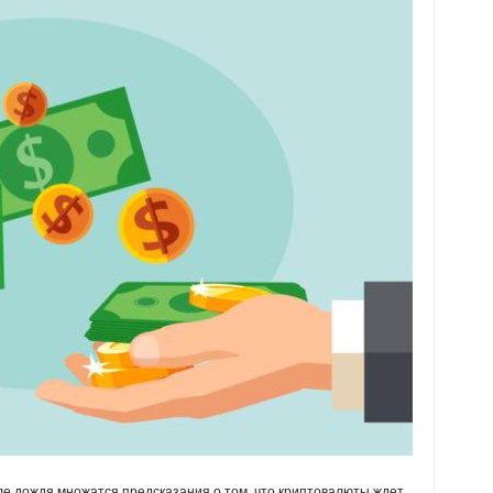
сле дождя множатся предсказания о том, что криптовалюты ждет