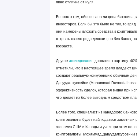
явно отлична от нуля.
Вопрос о том, обоснована ли цена биткоина,
инвесторов. Если бы это было не так, то вря
они намерены вложить средства в криптовалют
открыть своего рода депозит, но без банка,
возрасте.
Другое
исследование
дополняет картину: 40% 
отметили, что в настоящее время владеют ци
создают реальную конкуренцию обычным день
Давуудалхуссейни (Mohammad Davoodalhossei
эффективность сделок, которая видна при исп
что делает их более выгодным средством пла
Более того, специалист из канадского банковс
криптовалюты будет наблюдаться заметный р
экономик США и Канады и учел при этом поло
криптовалюты. Мохаммад Давуудалхуссейни з