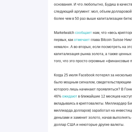
основания. И что любопытно, Будиш в качест
следующий аргумент: мол, объем долларовой 
более чем в 50 раз выше капитализации битк
Marketwatch
сообщает
нам, что «весь крипторы
первых, как
отмечает
глава Bitcoin Suisse Ни
немало». А во-вторых, если посмотреть на это
капитализация рынка золота, а также ценных 
того, что это просто огромные «финансовые 
Когда 25 июля Facebook потерял за несколько
было мощным сигналом, свидетельствующим о
которого лишь начинают проявляться? В Гонк
46%
ожидают
в ближайшие 12 месяцев наступ
вкладываясь в криптовалюты. Миллиардер Бил
миллиарда долларов) заработал на инвестици
деньгами и заменит золото, начав выполнять
доллар США и некоторые другие валюты.