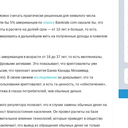
 можно считать практически решенным для немалого числа
д ли бы 5% американцев по
опросу
Bankrate.com сказали бы, что
ы в расчете на долгий срок — от 10 лет и больше, то есть
 намереваясь в дальнейшем жить на полученные доходы в пожилом
американцев в возрасте от 18 до 37 лет, то есть миллениалы,
фровыми активами. Это показывает, что криптовалюты уже
гам, что признает аналитик Банка Канады Мохаммад
ni). В своем свежем
исследовании
он доказывает, что та
ользовании криптовалют, и есть та ценность, то «обеспечение»,
тежа в глазах потребителей, чем обычные деньги.
кого регулятора полагает, что в случае замены обычных денег на
ост благосостояния населения. Он провел расчеты на базе
жительное влияние технологий, которые приводят в общество
аключает, что вывод из обращения обычных денег не только