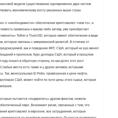
финансовой модели существование одновременно двух систем
ствовать экономическому росту указанных выше стран.
рос о «необходимости» обеспечения криптовалют «чем-то», а
оимость привязана к какому-либо активу, уже приобретает
томонеты» Tether и TrueUSD, которые имеют обеспечение в виде
ам, которые связаны с американской валютой. В отличие от
предсказуемой, как и поведение ФРС США, который не раз менял
бещаний и прогнозов. Курс доллара США, который в прошлом
 году пошел в обратную сторону, но как долго этот рост
Слабые места есть также и у других активов, которыми
 Так, венесуэльская El Petro, привязанная к цене нефти,
долларах США, может пойти по пути цены этого сырья, которая
лебания.
 которые пытаются «подкрепить» другим фиатом, нежели
беспеченный евро. Возникают риски, связанные с тем, что
ния криптовалют в еврозоне, все затруднения, которые
но перекинутся на подобную криптовалюту. Пытаться подкрепить