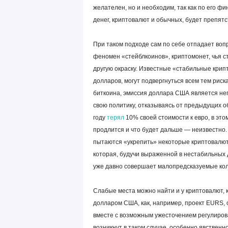
желателен, но и необходим, так как по его 
денег, криптовалют и обычных, будет препят
При таком подходе сам по себе отпадает воп
феномен «стейблкоинов», криптомонет, чья ст
другую окраску. Известные «стабильные крип
долларов, могут подвергнуться всем тем риск
биткоина, эмиссия доллара США является не
свою политику, отказываясь от предыдущих о
году
терял
10% своей стоимости к евро, в этом
продлится и что будет дальше — неизвестно. 
пытаются «укрепить» некоторые криптовалюты.
которая, будучи выраженной в нестабильных 
уже давно совершает малопредсказуемые ко
Слабые места можно найти и у криптовалют,
долларом США, как, например, проект EURS, о
вместе с возможным ужесточением регулирова
возникнут в таком случае, особенно явствен