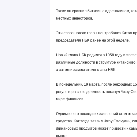
Также он сравнил биткоин с адреналином, ко
местных инвесторов.
Эти слова нового главы центробанка Китая 
председателя НБК ранее на этой неделе.
Новый глава НБК родился в 1958 году и являе
различные должности в структуре китайского
а затем и заместителя главы НБК.
В понедельник, 19 марта, после рекордных 1
регулятора свою должность покинул Чжоу Сяо
мире финансов.
Одним из его последних заявлений стал отказ
средства. Как тогда заявил Чжоу Сяочуань,
финансовых продуктов может привести к са
рынке.