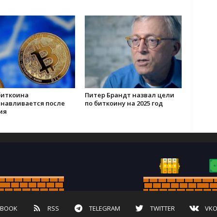
биткоина
Питер Брандт назвал цели
анавливается после
по биткоину на 2025 год
ия
EBOOK
RSS
TELEGRAM
TWITTER
VKO