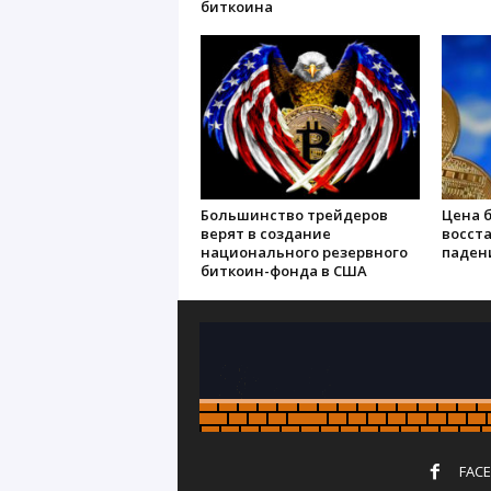
биткоина
Большинство трейдеров
Цена 
верят в создание
восст
национального резервного
паден
биткоин-фонда в США
FAC