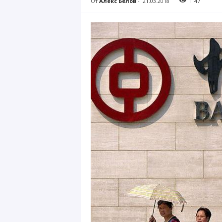
От
Алекс Белов
-
21.03.2018
1147