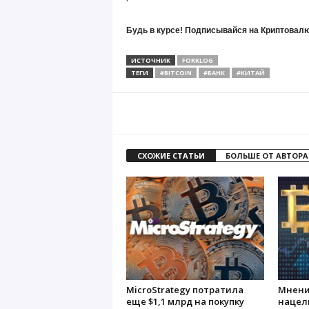
Будь в курсе! Подписывайся на Криптовалю
ИСТОЧНИК
FORKLOG
ТЕГИ
#BITCOIN
#БАНК
#КИТАЙ
СХОЖИЕ СТАТЬИ
БОЛЬШЕ ОТ АВТОРА
MicroStrategy потратила
Мнени
еще $1,1 млрд на покупку
нацели