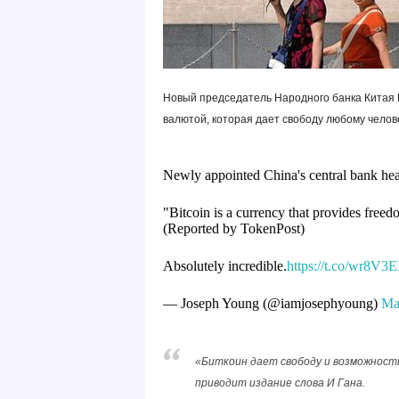
Новый председатель Народного банка Китая И
валютой, которая дает свободу любому челов
Newly appointed China's central bank he
"Bitcoin is a currency that provides freed
(Reported by TokenPost)
Absolutely incredible.
https://t.co/wr8V3
— Joseph Young (@iamjosephyoung)
Ma
«Биткоин дает свободу и возможность
приводит издание слова И Гана.