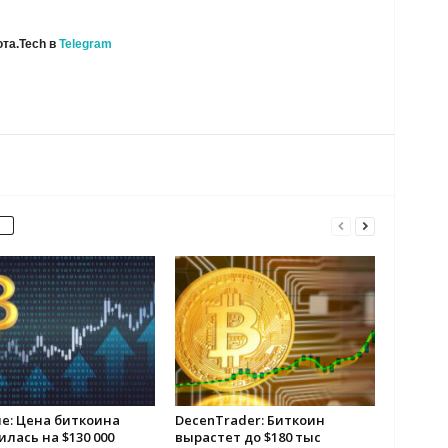
та.Tech в
Telegram
е: Цена биткоина
DecenTrader: Биткоин
лась на $130 000
вырастет до $180 тыс