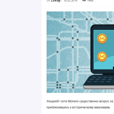
От
ZzRop
-
10.02.2019
1466
Хешрейт сети Monero существенно возрос за 
приблизившись к историческому максимуму.