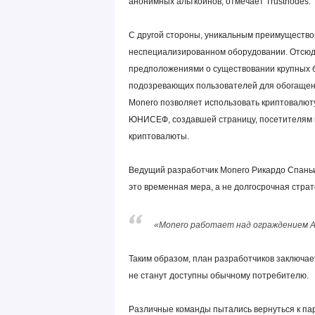
анонимных альткоинов, отмечает Trustnodes.
С другой стороны, уникальным преимущество
неспециализированном оборудовании. Отсюда
предположениями о существовании крупных 
подозревающих пользователей для обогащения
Monero позволяет использовать криптовалют
ЮНИСЕФ, создавшей страницу, посетителям к
криптовалюты.
Ведущий разработчик Monero Рикардо Спаньи,
это временная мера, а не долгосрочная страт
«Monero работает над ограждением ASI
Таким образом, план разработчиков заключает
не станут доступны обычному потребителю.
Различные команды пытались вернуться к пар