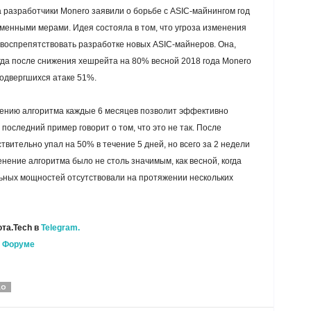
а разработчики Monero заявили о борьбе с ASIC-майнингом год
еменными мерами. Идея состояла в том, что угроза изменения
 воспрепятствовать разработке новых ASIC-майнеров. Она,
огда после снижения хешрейта на 80% весной 2018 года Monero
подвергшихся атаке 51%.
нению алгоритма каждые 6 месяцев позволит эффективно
последний пример говорит о том, что это не так. После
вительно упал на 50% в течение 5 дней, но всего за 2 недели
нение алгоритма было не столь значимым, как весной, когда
ьных мощностей отсутствовали на протяжении нескольких
та.Tech в
Telegram.
а
Форуме
RO