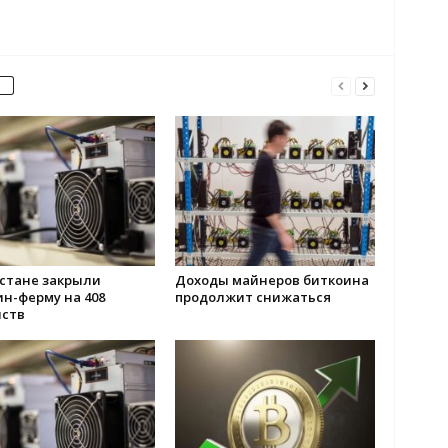
естане закрыли
Доходы майнеров биткоина
н-ферму на 408
продолжит снижаться
йств