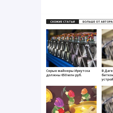
СХОЖИЕ СТАТЬИ
БОЛЬШЕ ОТ АВТОРА
Серые майнеры Иркутска
В Даг
должны 650 млн руб.
биткои
устро