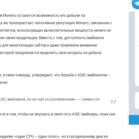
м Monero останется возможность его добычи на
 же произрастает негативная репутация Monero, связанная с
ботнетов, использующих вычислительные мощности ничего не
 своих владельцев. Вместе с тем, доступность майнинга
у для монетизации сайтов и даже привлекла внимание
оторой предлагается выделить свои ресурсы на добычу
 в свою очередь, утверждает, что борьба с ASIC-майнингом –
егия.
C-майнеров, но не над их исключением», — заявил он.
ся в том, чтобы не впускать в свою сеть ASIC-майнеры, пока они
адигме «один CPU – один голос», но к сегодняшнему дню их