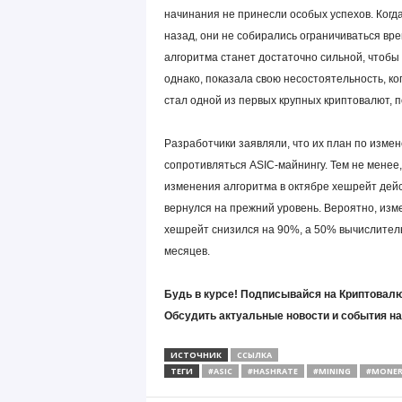
начинания не принесли особых успехов. Когд
назад, они не собирались ограничиваться вр
алгоритма станет достаточно сильной, чтобы
однако, показала свою несостоятельность, к
стал одной из первых крупных криптовалют, 
Разработчики заявляли, что их план по изме
сопротивляться ASIC-майнингу. Тем не менее, 
изменения алгоритма в октябре хешрейт дейст
вернулся на прежний уровень. Вероятно, изме
хешрейт снизился на 90%, а 50% вычислител
месяцев.
Будь в курсе! Подписывайся на Криптовалю
Обсудить актуальные новости и события н
ИСТОЧНИК
ССЫЛКА
ТЕГИ
#ASIC
#HASHRATE
#MINING
#MONE