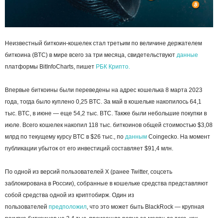
Неизвестный биткоин-кошелек стал третьим по величине держателем
биткоина (BTC) в мире всего за три месяца, свидетельствуют
данные
платформы BitInfoCharts, пишет
РБК Крипто.
Впервые биткоины были переведены на адрес кошелька 8 марта 2023
года, тогда было куплено 0,25 BTC. За май в кошельке накопилось 64,1
тыс. BTC, в июне — еще 54,2 тыс. BTC. Также были небольшие покупки в
июле. Всего кошелек накопил 118 тыс. биткоинов общей стоимостью $3,08
млрд по текущему курсу BTC в $26 тыс., по
данным
Coingecko. На момент
публикации убыток от его инвестиций составляет $91,4 млн.
По одной из версий пользователей X (ранее Twitter, соцсеть
заблокирована в России), собранные в кошельке средства представляют
собой средства одной из криптобирж. Один из
пользователей
предположил
, что это может быть BlackRock — крупная