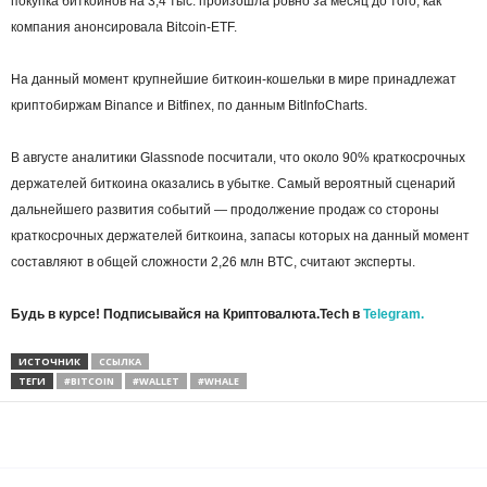
покупка биткоинов на 3,4 тыс. произошла ровно за месяц до того, как
компания анонсировала Bitcoin-ETF.
На данный момент крупнейшие биткоин-кошельки в мире принадлежат
криптобиржам Binance и Bitfinex, по данным BitInfoCharts.
В августе аналитики Glassnode посчитали, что около 90% краткосрочных
держателей биткоина оказались в убытке. Самый вероятный сценарий
дальнейшего развития событий — продолжение продаж со стороны
краткосрочных держателей биткоина, запасы которых на данный момент
составляют в общей сложности 2,26 млн BTC, считают эксперты.
Будь в курсе! Подписывайся на Криптовалюта.Tech в
Telegram.
ИСТОЧНИК
ССЫЛКА
ТЕГИ
#BITCOIN
#WALLET
#WHALE