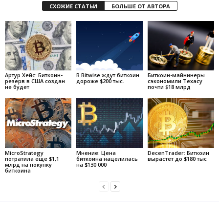
СХОЖИЕ СТАТЬИ
БОЛЬШЕ ОТ АВТОРА
Артур Хейс: Биткоин-
В Bitwise ждут биткоин
Биткоин-майнинеры
резерв в США создан
дороже $200 тыс.
сэкономили Техасу
не будет
почти $18 млрд
MicroStrategy
Мнение: Цена
DecenTrader: Биткоин
потратила еще $1,1
биткоина нацелилась
вырастет до $180 тыс
млрд на покупку
на $130 000
биткоина