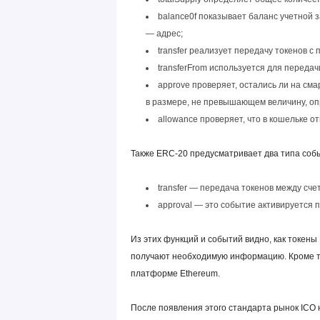
balance0f показывает баланс учетной 
—
адрес
;
transfer реализует передачу токенов с
transferFrom используется для передач
approve проверяет, остались ли на сма
в размере, не превышающем величину, о
allowance проверяет, что в кошельке о
Также ERC-20 предусматривает два типа соб
transfer — передача токенов между сче
approval — это событие активируется 
Из этих функций и событий видно, как токен
получают необходимую информацию. Кроме то
платформе Ethereum.
После появления этого стандарта рынок ICO 