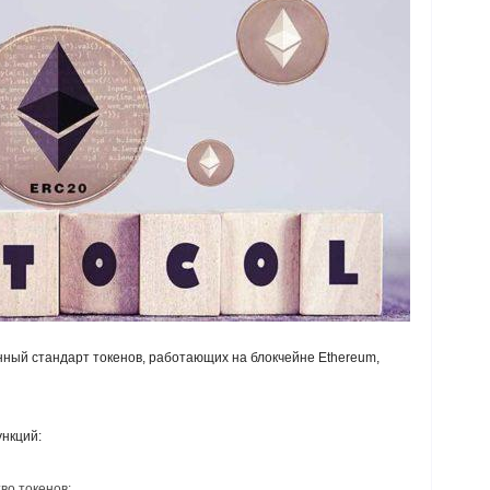
ный стандарт токенов, работающих на блокчейне
Ethereum
,
нкций:
во токенов;