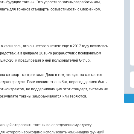
ать будущие токены. Это упростило жизнь разработчикам,
авать для токенов стандарты совместимости с
блокчейном
,
выяснилось, что он несовершенен: еще в 2017 году появились
редствах, а в феврале 2018-го разработчик с псевдонимом
ERC-20, и предупредил о ней пользователей Github.
на со смарт-контрактами. Дело в том, что сделка считается
едача средств. Если возникает ошибка, перевод должен быть
арт-контрактом, не поддерживающим этот стандарт, система не
 результате токены замораживаются или теряются.
оляющей отправлять токены по определенному адресу
 для которого необходимо использовать комбинацию функций