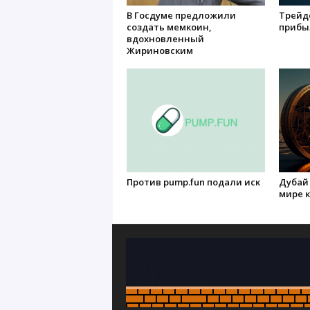
В Госдуме предложили
Трейде
создать мемкоин,
прибы
вдохновленный
Жириновским
Против pump.fun подали иск
Дубай 
мире 