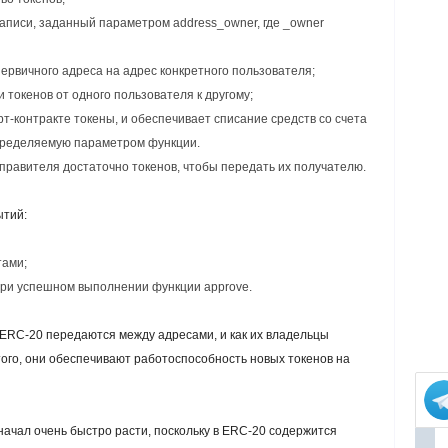
записи, заданный параметром address_owner, где _owner
 первичного адреса на адрес конкретного пользователя;
и токенов от одного пользователя к другому;
рт-контракте токены, и обеспечивает списание средств со счета
пределяемую параметром функции.
тправителя достаточно токенов, чтобы передать их получателю.
ытий:
тами;
при успешном выполнении функции approve.
ы ERC-20 передаются между адресами, и как их владельцы
го, они обеспечивают работоспособность новых токенов на
начал очень быстро расти, поскольку в ERC-20 содержится