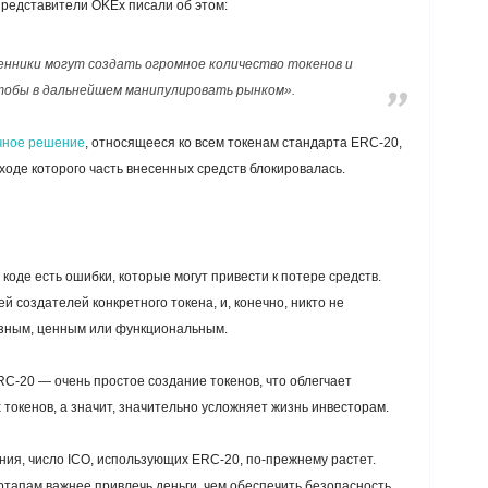
Представители OKEx писали об этом:
ники могут создать огромное количество токенов и
чтобы в дальнейшем манипулировать рынком».
чное решение
, относящееся ко всем токенам стандарта ERC-20,
в ходе которого часть внесенных средств блокировалась.
коде есть ошибки, которые могут привести к потере средств.
й создателей конкретного токена, и, конечно, никто не
езным, ценным или функциональным.
RC-20 — очень простое создание токенов, что облегчает
токенов, а значит, значительно усложняет жизнь инвесторам.
ния, число ICO, использующих ERC-20, по-прежнему растет.
артапам важнее привлечь деньги, чем обеспечить безопасность