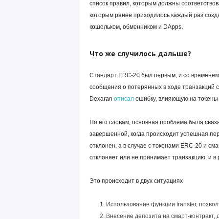
список правил, которым должны соответствов
которым ранее приходилось каждый раз созд
кошельком, обменником и
DApps
.
Что же случилось дальше?
Стандарт ERC-20 был первым, и со временем 
сообщения о потерянных в ходе транзакций с
Dexaran
описал
ошибку, влияющую на токены 
По его словам, основная проблема была связа
завершенной, когда происходит успешная пер
отклонен, а в случае с токенами ERC-20 и см
отклоняет или не принимает транзакцию, и в
Это происходит в двух ситуациях
Использование функции transfer, позв
Внесение депозита на смарт-контракт,