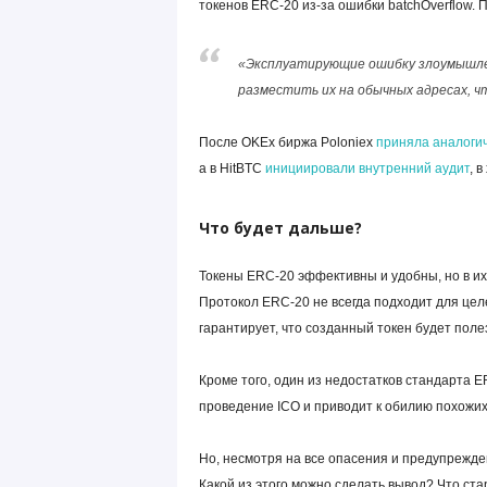
токенов ERC-20 из-за ошибки batchOverflow. 
«Эксплуатирующие ошибку злоумышлен
разместить их на обычных адресах, 
После OKEx биржа Poloniex
приняла аналоги
а в HitBTC
инициировали внутренний аудит
, 
Что будет дальше?
Токены ERC-20 эффективны и удобны, но в их 
Протокол ERC-20 не всегда подходит для целе
гарантирует, что созданный токен будет пол
Кроме того, один из недостатков стандарта E
проведение ICO и приводит к обилию похожих 
Но, несмотря на все опасения и предупрежде
Какой из этого можно сделать вывод? Что ст