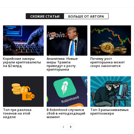
СХОЖИЕ СТАТЬИ
БОЛЬШЕ ОТ АВТОРА
Корейские хакеры
Аналитики: Новые
Почему рост
украли криптовалюты
меры Трампа
крипторынка может
на $2 млрд
приведут к росту
скоро закончится
крипторынка
Топ-три разлока
В Robinhood случился
Топ-3 разыскиваемых
токенов на этой
сбой в неподходящий
криптохакера
неделе
момент