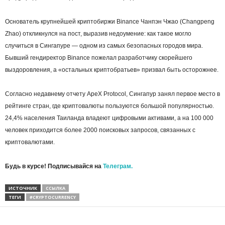
Основатель крупнейшей криптобиржи Binance Чанпэн Чжао (Changpeng
Zhao) откликнулся на пост, выразив недоумение: как такое могло
случиться в Сингапуре — одном из самых безопасных городов мира.
Бывший гендиректор Binance пожелал разработчику скорейшего
выздоровления, а «остальных криптобратьев» призвал быть осторожнее.
Согласно недавнему отчету ApeX Protocol, Сингапур занял первое место в
рейтинге стран, где криптовалюты пользуются большой популярностью.
24,4% населения Таиланда владеют цифровыми активами, а на 100 000
человек приходится более 2000 поисковых запросов, связанных с
криптовалютами.
Будь в курсе! Подписывайся на
Телеграм.
ИСТОЧНИК
ССЫЛКА
ТЕГИ
#CRYPTOCURRENCY