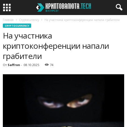
Главная
Cryptocurrency
На участника криптоконференции напали грабители
CRYPTOCURRENCY
На участника
криптоконференции напали
грабители
От
Saffron
-
08.10.2025
74