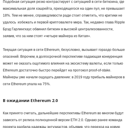
Подобная ситуация резко контрастирует с ситуацией в сети биткоина, где
максимальная доля хэшрейта, приходящегося на один пул, не превышает
18%. Тем не менее, справедливости ради стоит отметить, что критики не
удалось избежать и первой криптовалюте мира. Так, недавно глава Ripple
Брэд Гарлингхаус обвинил биткоин в высокой централизованности,
заявив, что за ним стоят «четыре майнера из Китая».
Текущая ситуация в сети Ethereum, безусловно, вызывает гораздо больше
опасений. Впрочем, в долгосрочной перспективе падающая конкуренция
может не оказать ощутимого влияния на экосистему валюты, если только
Ethereum достаточно быстро перейдет на протокол proof-of-stake.
Майнеры уже начали ощущать давление: в 2019 году прибыль майнеров в
сети Ethereum упала на 75%.
В ожидании Ethereum 2.0
Как принято считать, дальнейшие перспективы Ethereum во многом будут
зависеть от релиза полноценной версии ETH 2.0. Однако ранее команда
проекта разбила надежды энтузиастов, объявив, что переход на новую