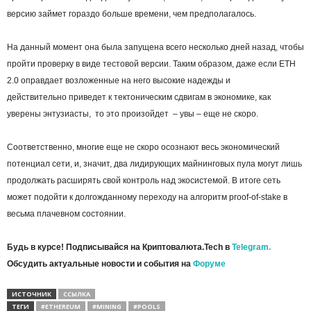
версию займет гораздо больше времени, чем предполагалось.
На данный момент она была запущена всего несколько дней назад, чтобы
пройти проверку в виде тестовой версии. Таким образом, даже если ETH
2.0 оправдает возложенные на него высокие надежды и
действительно приведет к тектоническим сдвигам в экономике, как
уверены энтузиасты, то это произойдет – увы – еще не скоро.
Соответственно, многие еще не скоро осознают весь экономический
потенциал сети, и, значит, два лидирующих майнинговых пула могут лишь
продолжать расширять свой контроль над экосистемой. В итоге сеть
может подойти к долгожданному переходу на алгоритм proof-of-stake в
весьма плачевном состоянии.
Будь в курсе! Подписывайся на Криптовалюта.Tech в
Telegram.
Обсудить актуальные новости и события на
Форуме
ИСТОЧНИК
ССЫЛКА
ТЕГИ
#ETHEREUM
#MINING
#POOLS