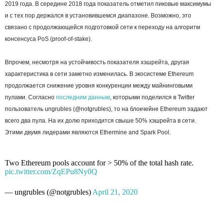
2019 года. В середине 2018 года показатель отметил пиковые максимумы
и с тех пор держался в установившемся диапазоне. Возможно, это
связано с продолжающейся подготовкой сети к переходу на алгоритм
консенсуса PoS (proof-of-stake).
Впрочем, несмотря на устойчивость показателя хэшрейта, другая
характеристика в сети заметно изменилась. В экосистеме Ethereum
продолжается снижение уровня конкуренции между майнинговыми
пулами. Согласно
последним данным
, которыми поделился в Twitter
пользователь ungrubles (@notgrubles), то на блокчейне Ethereum задают
всего два пула. На их долю приходится свыше 50% хэшрейта в сети.
Этими двумя лидерами являются Ethermine and Spark Pool.
Two Ethereum pools account for > 50% of the total hash rate.
pic.twitter.com/ZqEPu8Ny0Q
— ungrubles (@notgrubles)
April 21, 2020