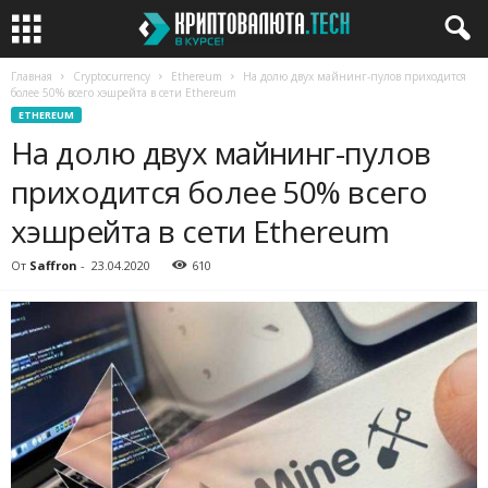
Главная
Cryptocurrency
Ethereum
На долю двух майнинг-пулов приходится
более 50% всего хэшрейта в сети Ethereum
ETHEREUM
На долю двух майнинг-пулов
приходится более 50% всего
хэшрейта в сети Ethereum
От
Saffron
-
23.04.2020
610