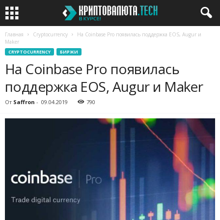
Главная
Cryptocurrency
На Coinbase Pro появилась поддержка EOS, Augur и
Maker
CRYPTOCURRENCY
БИРЖИ
На Coinbase Pro появилась
поддержка EOS, Augur и Maker
От
Saffron
-
09.04.2019
790