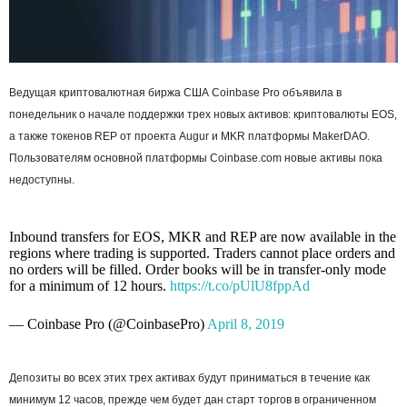
Ведущая криптовалютная биржа США Coinbase Pro объявила в
понедельник о начале поддержки трех новых активов: криптовалюты EOS,
а также токенов REP от проекта Augur и MKR платформы MakerDAO.
Пользователям основной платформы Coinbase.com новые активы пока
недоступны.
Inbound transfers for EOS, MKR and REP are now available in the
regions where trading is supported. Traders cannot place orders and
no orders will be filled. Order books will be in transfer-only mode
for a minimum of 12 hours.
https://t.co/pUlU8fppAd
— Coinbase Pro (@CoinbasePro)
April 8, 2019
Депозиты во всех этих трех активах будут приниматься в течение как
минимум 12 часов, прежде чем будет дан старт торгов в ограниченном