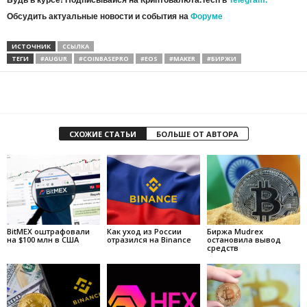
Будь в курсе! Подписывайся на Криптовалюта.Tech в
Telegram.
Обсудить актуальные новости и события на
Форуме
ИСТОЧНИК
ССЫЛКА
ТЕГИ
#AUGUR
#COINBASEPRO
#EOS
#MAKER
#БИРЖИ
СХОЖИЕ СТАТЬИ
БОЛЬШЕ ОТ АВТОРА
BitMEX оштрафовали
Как уход из России
Биржа Mudrex
на $100 млн в США
отразился на Binance
остановила вывод
средств