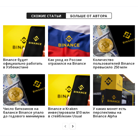
СХОЖИЕ СТАТЬИ
БОЛЬШЕ ОТ АВТОРА
Binance будет
Как уход из России
Количество
официально работать
отразился на Binance
пользователей Binance
в Узбекистане
превысило 250 млн
Число биткоинов на
Binance и Kraken
У каких монет есть
балансе Binance упало
инвестировали $10 млн
перспективы на
до годового минимума
в стейблкоин Usual
Binance Alpha