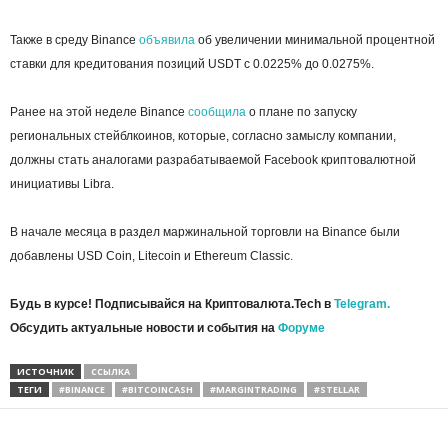
Также в среду Binance
объявила
об увеличении минимальной процентной
ставки для кредитования позиций USDT с 0.0225% до 0.0275%.
Ранее на этой неделе Binance
сообщила
о плане по запуску
региональных стейблкоинов, которые, согласно замыслу компании,
должны стать аналогами разрабатываемой Facebook криптовалютной
инициативы Libra.
В начале месяца в раздел маржинальной торговли на Binance были
добавлены USD Coin, Litecoin и Ethereum Classic.
Будь в курсе! Подписывайся на Криптовалюта.Tech в
Telegram.
Обсудить актуальные новости и события на
Форуме
ИСТОЧНИК
ССЫЛКА
ТЕГИ
#BINANCE
#BITCOINCASH
#MARGINTRADING
#STELLAR