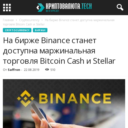
Главная
Cryptocurrency
На бирже Binance станет доступна маржинальная
торговля Bitcoin Cash и Stellar
CRYPTOCURRENCY
БИРЖИ
На бирже Binance станет
доступна маржинальная
торговля Bitcoin Cash и Stellar
От
Saffron
-
22.08.2019
510