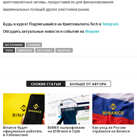
криптовалютные активы, предоставив их для финансирования
маржинальных позиций других участников рынка.
Будь в курсе! Подписывайся на Криптовалюта.Tech в
Telegram.
Обсудить актуальные новости и события на
Форуме
ИСТОЧНИК
ССЫЛКА
ТЕГИ
#BINANCE
#FUTURES
#БИРЖИ
СХОЖИЕ СТАТЬИ
БОЛЬШЕ ОТ АВТОРА
Binance будет
BitMEX оштрафовали
Как уход из России
официально работать
на $100 млн в США
отразился на Binance
в Узбекистане