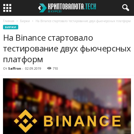
Главная
Биржи
На Binance стартовало тестирование двух фьючерсных платформ
БИРЖИ
На Binance стартовало
тестирование двух фьючерсных
платформ
От
Saffron
-
02.09.2019
710