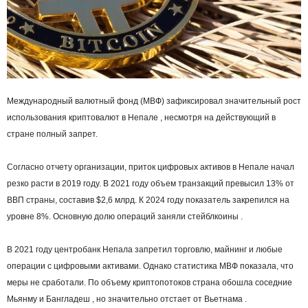
Международный валютный фонд (МВФ) зафиксировал значительный рост
использования криптовалют в Непале , несмотря на действующий в
стране полный запрет.
Согласно отчету организации, приток цифровых активов в Непале начал
резко расти в 2019 году. В 2021 году объем транзакций превысил 13% от
ВВП страны, составив $2,6 млрд. К 2024 году показатель закрепился на
уровне 8%. Основную долю операций заняли стейблкоины .
В 2021 году центробанк Непала запретил торговлю, майнинг и любые
операции с цифровыми активами. Однако статистика МВФ показала, что
меры не сработали. По объему криптопотоков страна обошла соседние
Мьянму и Бангладеш , но значительно отстает от Вьетнама .