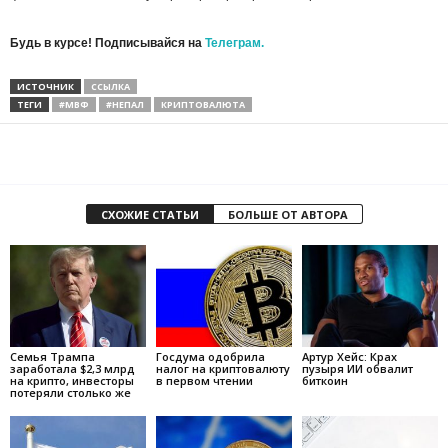
Будь в курсе! Подписывайся на
Телеграм.
ИСТОЧНИК
ССЫЛКА
ТЕГИ
#МВФ
#НЕПАЛ
КРИПТОВАЛЮТА
СХОЖИЕ СТАТЬИ
БОЛЬШЕ ОТ АВТОРА
Семья Трампа
Госдума одобрила
Артур Хейс: Крах
заработала $2,3 млрд
налог на криптовалюту
пузыря ИИ обвалит
на крипто, инвесторы
в первом чтении
биткоин
потеряли столько же