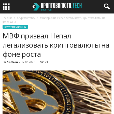
Главная
Cryptocurrency
МВФ призвал Непал легализовать криптовалюты на
фоне роста
CRYPTOCURRENCY
МВФ призвал Непал
легализовать криптовалюты на
фоне роста
От
Saffron
-
12.06.2026
23