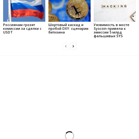
Россиянам грозят
Шортовый каскад и
Уязвимость в мосте
комиссии за сделки с
пробой DXY: сценарии
Syscoin привела к
USDT
биткоина
эмиссии 5 млрд
фальшивых SYS