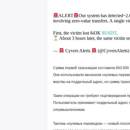
ALERT
Our system has detected~
involving zero-value transfers. A single 
First, the victim lost 843K
$USDT
.
About 3 hours later, the same victim
—
Cyvers Alerts
(@CyversAlerts
Сумма первой транзакции составила 843 000 
Они использовали механизм «нулевых перево
жертвы на поддельный адрес, но сумма транз
Такие операции не требуют подтверждения п
Пользователь принимает поддельный адрес з
злоумышленникам.
Тактика «нулевых переводов» — новый спосо