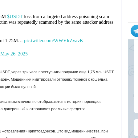
2.6M
$USDT
loss from a targeted address poisoning scam
victim was repeatedly scammed by the same attacker address.
 sent 1.75M…
pic.twitter.com/WWVlrZvavK
)
May 26, 2025
USDT, через три часа преступники получили еще 1,75 млн USDT.
дов». Мошенники имитировали отправку токенов с кошелька
акции была нулевой.
риватным ключом, но отображаются в истории переводов.
а доверенный и отправляет реальные средства
б «отравления» криптоадресов. Это вид мошенничества, при