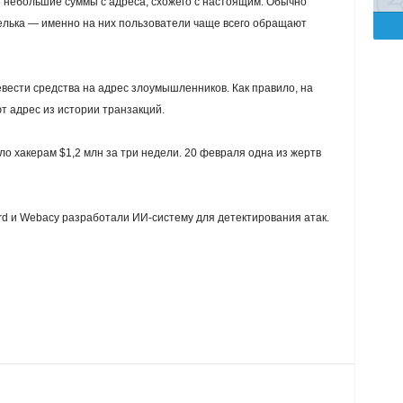
небольшие суммы с адреса, схожего с настоящим. Обычно
лька — именно на них пользователи чаще всего обращают
вести средства на адрес злоумышленников. Как правило, на
 адрес из истории транзакций.
о хакерам $1,2 млн за три недели. 20 февраля одна из жертв
d и Webacy разработали ИИ-систему для детектирования атак.