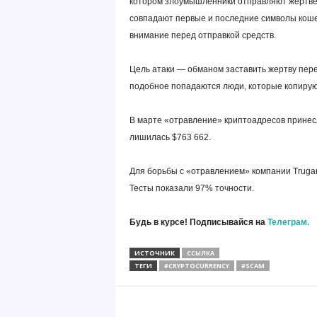
котором злоумышленники отправляют жертве 
совпадают первые и последние символы коше
внимание перед отправкой средств.
Цель атаки — обманом заставить жертву пере
подобное попадаются люди, которые копируют
В марте «отравление» криптоадресов принесл
лишилась $763 662.
Для борьбы с «отравлением» компании Trugar
Тесты показали 97% точности.
Будь в курсе! Подписывайся на
Телеграм.
ИСТОЧНИК
ССЫЛКА
ТЕГИ
#CRYPTOCURRENCY
#SCAM