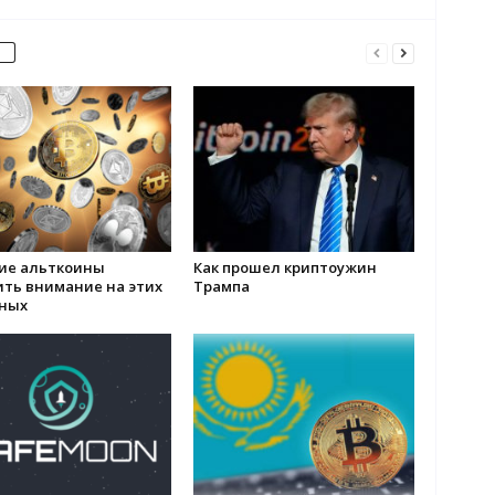
кие альткоины
Как прошел криптоужин
ить внимание на этих
Трампа
ных